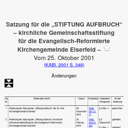
Satzung für die „STIFTUNG AUFBRUCH“
– kirchliche Gemeinschaftsstiftung
für die Evangelisch-Reformierte
Kirchengemeinde Eiserfeld –
Vom 25. Oktober 2001
(KABl. 2001 S. 348)
Änderungen
Lfd.
Änderndes Recht
Datum
Fundstelle
Geänderte
Art der
Nr.
Paragrafen
Änderung
1
Änderung der Satzung der „Stiftung Aufbruch“ der Ev.-Ref.
08.
KABl.
§ 3 Abs. 4
gestrichen
Kirchengemeinde Eiserfeld
Dezember
2011 S.
2010
77
2
Änderung der Satzung der „Stiftung Aufbruch, kirchliche
22.
KABl.
§ 2
geändert
Gemeinschaftsstiftung für die Evangelisch-Reformierte
Februar
2016 S.
Überschrift
Kirchengemeinde Eiserfeld“
2016
223
§ 2 Abs. 1
geändert