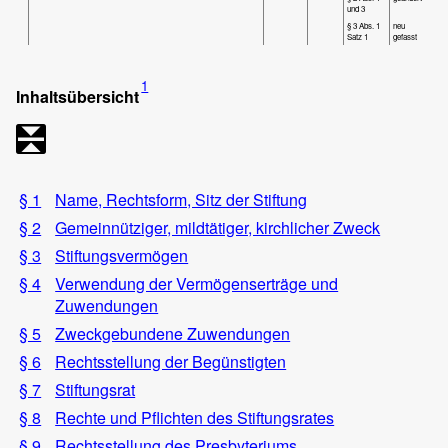
und 3
§ 3 Abs. 1
neu
Satz 1
gefasst
1
Inhaltsübersicht
§ 1
Name, Rechtsform, Sitz der Stiftung
§ 2
Gemeinnütziger, mildtätiger, kirchlicher Zweck
§ 3
Stiftungsvermögen
§ 4
Verwendung der Vermögenserträge und
Zuwendungen
§ 5
Zweckgebundene Zuwendungen
§ 6
Rechtsstellung der Begünstigten
§ 7
Stiftungsrat
§ 8
Rechte und Pflichten des Stiftungsrates
§ 9
Rechtsstellung des Presbyteriums