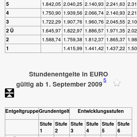
5
1.842,05
2.040,25
2.140,93
2.241,63
2.3
4
1.750,90
1.939,56
2.066,74
2.140,93
2.2
3
1.722,29
1.907,76
1.960,76
2.045,55
2.1
2 Ü
1.645,97
1.822,97
1.886,57
1.971,35
2.0
2
1.588,74
1.759,38
1.812,37
1.865,37
1.9
1
1.415,99
1.441,42
1.437,22
1.5
Stundenentgelte in EURO
5
gültig ab 1. September 2009
Entgeltgruppe
Grundentgelt
Entwicklungsstufen
Stufe
Stufe
Stufe
Stufe
Stufe
Stufe
1
2
3
4
5
6