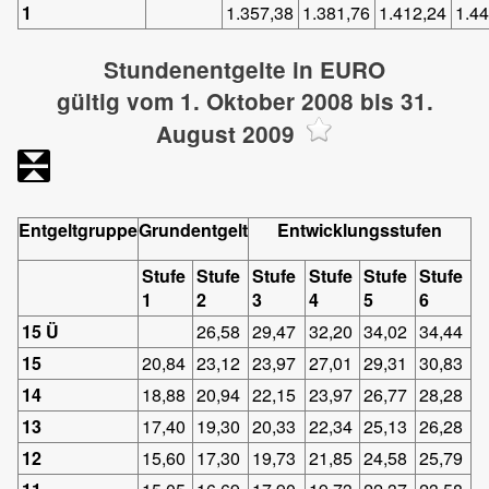
1
1.357,38
1.381,76
1.412,24
1.4
Stundenentgelte in EURO
gültig vom 1. Oktober 2008 bis 31.
August 2009
Entgeltgruppe
Grundentgelt
Entwicklungsstufen
Stufe
Stufe
Stufe
Stufe
Stufe
Stufe
1
2
3
4
5
6
15 Ü
26,58
29,47
32,20
34,02
34,44
15
20,84
23,12
23,97
27,01
29,31
30,83
14
18,88
20,94
22,15
23,97
26,77
28,28
13
17,40
19,30
20,33
22,34
25,13
26,28
12
15,60
17,30
19,73
21,85
24,58
25,79