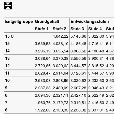
Entgelt
gruppe
Grundgehalt
Entwicklungsstufen
Stufe 1
Stufe 2
Stufe 3
Stufe 4
Stuf
15 Ü
4.642,22
5.145,66
5.622,60
5.9
15
3.639,58
4.038,10
4.186,48
4.716,41
5.1
14
3.296,19
3.656,54
3.868,52
4.186,48
4.6
13
3.038,64
3.370,38
3.550,56
3.900,31
4.3
12
2.723,86
3.020,62
3.444,57
3.815,52
4.2
11
2.628,47
2.914,64
3.126,61
3.444,57
3.9
10
2.533,08
2.808,65
3.020,62
3.232,60
3.6
9
2.237,38
2.480,09
2.607,28
2.946,43
3.2
8
2.094,30
2.321,11
2.427,10
2.522,49
2.6
7
1.960,76
2.172,73
2.310,51
2.416,50
2.4
6
1.922,60
2.130,33
2.236,32
2.337,01
2.4