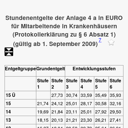
Stundenentgelte der Anlage 4 a in EURO
für Mitarbeitende in Krankenhäusern
(Protokollerklärung zu § 6 Absatz 1)
7
(gültig ab 1. September 2009)
Entgeltgruppe
Grundentgelt
Entwicklungsstufen
Stufe
Stufe
Stufe
Stufe
Stufe
Stufe
1
2
3
4
5
6
15 Ü
27,73
30,74
33,59
35,49
35,93
15
21,74
24,12
25,01
28,17
30,58
32,16
14
19,69
21,84
23,11
25,01
27,92
29,50
13
18,15
20,13
21,21
23,30
26,21
27,41