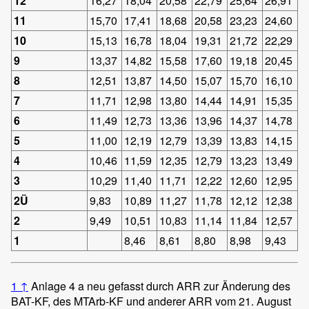
12
16,27
18,04
20,58
22,79
25,64
26,91
11
15,70
17,41
18,68
20,58
23,23
24,60
10
15,13
16,78
18,04
19,31
21,72
22,29
9
13,37
14,82
15,58
17,60
19,18
20,45
8
12,51
13,87
14,50
15,07
15,70
16,10
7
11,71
12,98
13,80
14,44
14,91
15,35
6
11,49
12,73
13,36
13,96
14,37
14,78
5
11,00
12,19
12,79
13,39
13,83
14,15
4
10,46
11,59
12,35
12,79
13,23
13,49
3
10,29
11,40
11,71
12,22
12,60
12,95
2Ü
9,83
10,89
11,27
11,78
12,12
12,38
2
9,49
10,51
10,83
11,14
11,84
12,57
1
8,46
8,61
8,80
8,98
9,43
1
↑
Anlage 4 a neu gefasst durch ARR zur Änderung des
BAT-KF, des MTArb-KF und anderer ARR vom 21. August