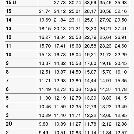
15 Ü
27,73
30,74
33,59
35,49
35,93
15
21,74
24,12
25,01
28,17
30,58
32,16
14
19,69
21,84
23,11
25,01
27,92
29,50
13
18,15
20,13
21,21
23,30
26,21
27,41
12
16,27
18,04
20,58
22,79
25,64
26,91
11
15,70
17,41
18,68
20,58
23,23
24,60
10
15,13
16,78
18,04
19,31
21,72
22,29
9
13,37
14,82
15,58
17,60
19,18
20,45
8
12,51
13,87
14,50
15,07
15,70
16,10
7
11,71
12,98
13,80
14,44
14,91
15,35
6
11,49
12,73
13,36
13,96
14,37
14,78
5
11,00
12,19
12,79
13,39
13,83
14,15
4
10,46
11,59
12,35
12,79
13,23
13,49
3
10,29
11,40
11,71
12,22
12,60
12,95
2Ü
9,83
10,89
11,27
11,78
12,12
12,38
2
9,49
10,51
10,83
11,14
11,84
12,57