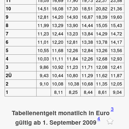
11
15,05
16,69
17,90
19,73
22,37
23,58
10
14,51
16,08
17,30
18,51
20,82
21,36
9
12,81
14,20
14,93
16,87
18,39
19,60
8
11,99
13,29
13,90
14,44
15,05
15,43
7
11,23
12,44
13,23
13,84
14,29
14,72
6
11,01
12,20
12,81
13,38
13,78
14,17
5
10,55
11,68
12,26
12,84
13,26
13,56
4
10,03
11,11
11,84
12,26
12,68
12,93
3
9,86
10,92
11,23
11,71
12,08
12,41
2Ü
9,43
10,44
10,80
11,29
11,62
11,87
2
9,10
10,08
10,38
10,68
11,35
12,05
1
8,11
8,25
8,44
8,61
9,04
3
Tabellenentgelt monatlich in Euro
4
gültig ab 1. September 2009