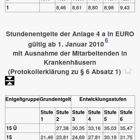
1
8,46
8,61
8,80
8,98
9,43
Stundenentgelte der Anlage 4 a in EURO
6
gültig ab 1. Januar 2010
mit Ausnahme der Mitarbeitenden in
Krankenhäusern
(Protokollerklärung zu § 6 Absatz 1)
Entgeltgruppe
Grundentgelt
Entwicklungsstufen
Stufe
Stufe
Stufe
Stufe
Stufe
Stufe
1
2
3
4
5
6
15 Ü
27,38
30,35
33,16
35,03
35,47
15
21,46
23,81
24,69
27,81
30,19
31,75