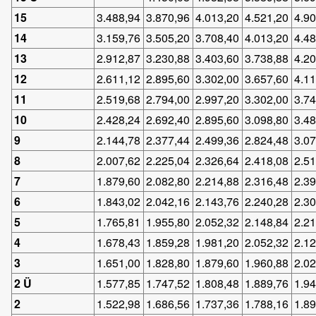
15
3.488,94
3.870,96
4.013,20
4.521,20
4.9
14
3.159,76
3.505,20
3.708,40
4.013,20
4.4
13
2.912,87
3.230,88
3.403,60
3.738,88
4.2
12
2.611,12
2.895,60
3.302,00
3.657,60
4.1
11
2.519,68
2.794,00
2.997,20
3.302,00
3.7
10
2.428,24
2.692,40
2.895,60
3.098,80
3.4
9
2.144,78
2.377,44
2.499,36
2.824,48
3.0
8
2.007,62
2.225,04
2.326,64
2.418,08
2.5
7
1.879,60
2.082,80
2.214,88
2.316,48
2.3
6
1.843,02
2.042,16
2.143,76
2.240,28
2.3
5
1.765,81
1.955,80
2.052,32
2.148,84
2.2
4
1.678,43
1.859,28
1.981,20
2.052,32
2.1
3
1.651,00
1.828,80
1.879,60
1.960,88
2.0
2 Ü
1.577,85
1.747,52
1.808,48
1.889,76
1.9
2
1.522,98
1.686,56
1.737,36
1.788,16
1.8