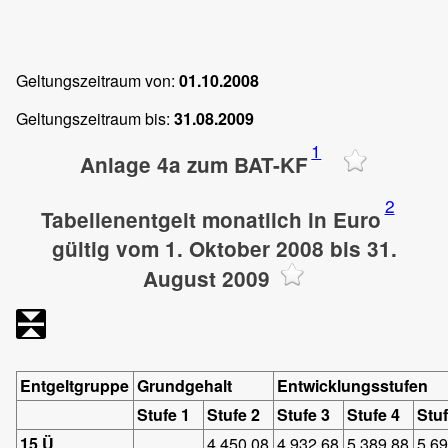
Geltungszeitraum von:
01.10.2008
Geltungszeitraum bis:
31.08.2009
1
Anlage 4a zum BAT-KF
2
Tabellenentgelt monatlich in Euro
gültig vom 1. Oktober 2008 bis 31.
August 2009
Entgelt
gruppe
Grundgehalt
Entwicklungsstufen
Stufe 1
Stufe 2
Stufe 3
Stufe 4
Stuf
15 Ü
4.450,08
4.932,68
5.389,88
5.6