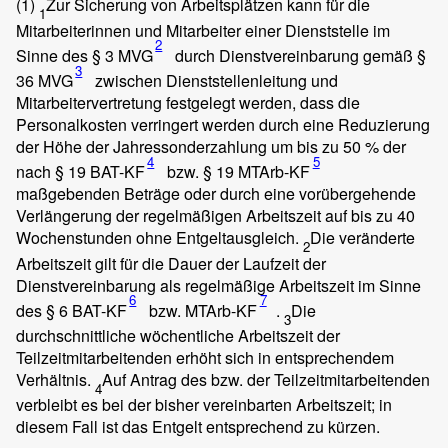
(1)
Zur Sicherung von Arbeitsplätzen kann für die
1
Mitarbeiterinnen und Mitarbeiter einer Dienststelle im
2
Sinne des § 3 MVG
durch Dienstvereinbarung gemäß §
3
36 MVG
zwischen Dienststellenleitung und
Mitarbeitervertretung festgelegt werden, dass die
Personalkosten verringert werden durch eine Reduzierung
der Höhe der Jahressonderzahlung um bis zu 50 % der
4
5
nach § 19 BAT-KF
bzw. § 19 MTArb-KF
maßgebenden Beträge oder durch eine vorübergehende
Verlängerung der regelmäßigen Arbeitszeit auf bis zu 40
Wochenstunden ohne Entgeltausgleich.
Die veränderte
2
Arbeitszeit gilt für die Dauer der Laufzeit der
Dienstvereinbarung als regelmäßige Arbeitszeit im Sinne
6
7
des § 6 BAT-KF
bzw. MTArb-KF
.
Die
3
durchschnittliche wöchentliche Arbeitszeit der
Teilzeitmitarbeitenden erhöht sich in entsprechendem
Verhältnis.
Auf Antrag des bzw. der Teilzeitmitarbeitenden
4
verbleibt es bei der bisher vereinbarten Arbeitszeit; in
diesem Fall ist das Entgelt entsprechend zu kürzen.