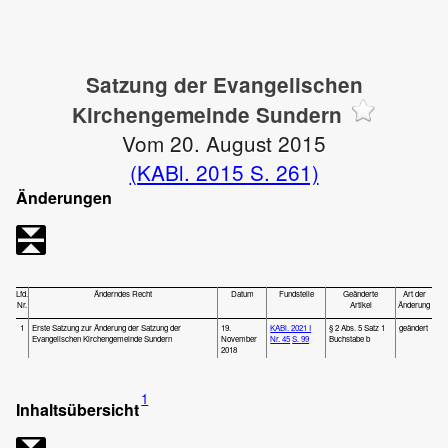
Satzung der Evangelischen
Kirchengemeinde Sundern
Vom 20. August 2015
(KABl. 2015 S. 261)
Änderungen
Lfd.
Änderndes Recht
Datum
Fundstelle
Geänderte
Art der
Nr.
Artikel
Änderung
1
Erste Satzung zur Änderung der Satzung der
19.
KABl. 2021 I
§ 2 Abs. 5 Satz 1
geändert
Evangelischen Kirchengemeinde Sundern
November
Nr. 45
S. 99
Buchstabe b
2018
1
Inhaltsübersicht