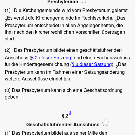
Presbyterium
(1)
Die Kirchengemeinde wird vom Presbyterium geleitet.
1
Es vertritt die Kirchengemeinde im Rechtsverkehr.
Das
2
3
Presbyterium entscheidet in allen Angelegenheiten, die
ihm nach den kirchenrechtlichen Vorschriften übertragen
sind.
(2)
Das Presbyterium bildet einen geschäftsführenden
1
Ausschuss (
§ 2 dieser Satzung
) und einen Fachausschuss
für die Kindertageseinrichtung (
§ 3 dieser Satzung
).
Das
2
Presbyterium kann im Rahmen einer Satzungsänderung
weitere Ausschüsse einrichten.
(3)
Das Presbyterium kann sich eine Geschäftsordnung
geben.
3
§ 2
Geschäftsführender Ausschuss
(1)
Das Presbyterium bildet aus seiner Mitte den