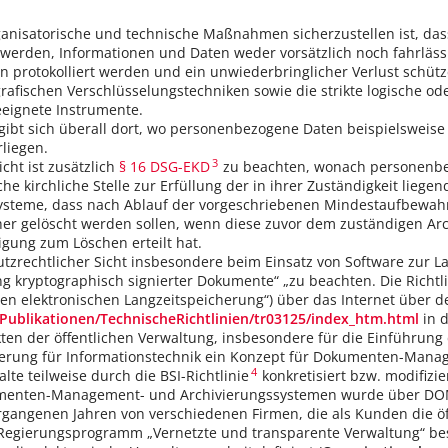
anisatorische und technische Maßnahmen sicherzustellen ist, dass
t werden, Informationen und Daten weder vorsätzlich noch fahrläs
 protokolliert werden und ein unwiederbringlicher Verlust schü
grafischen Verschlüsselungstechniken sowie die strikte logische 
eeignete Instrumente.
gibt sich überall dort, wo personenbezogene Daten beispielsweise 
liegen.
3
cht ist zusätzlich
§ 16 DSG-EKD
zu beachten, wonach personenbez
che kirchliche Stelle zur Erfüllung der in ihrer Zuständigkeit liege
systeme, dass nach Ablauf der vorgeschriebenen Mindestaufbewahru
her gelöscht werden sollen, wenn diese zuvor dem zuständigen 
gung zum Löschen erteilt hat.
tzrechtlicher Sicht insbesondere beim Einsatz von Software zur 
 kryptographisch signierter Dokumente“ „zu beachten. Die Richtlini
n elektronischen Langzeitspeicherung“) über das Internet über d
Publikationen/TechnischeRichtlinien/tr03125/index_htm.html
in d
en der öffentlichen Verwaltung, insbesondere für die Einführung de
erung für Informationstechnik ein Konzept für Dokumenten-Manag
4
lte teilweise durch die BSI-Richtlinie
konkretisiert bzw. modifizi
umenten-Management- und Archivierungssystemen wurde über DOMEA
vergangenen Jahren von verschiedenen Firmen, die als Kunden die
Regierungsprogramm „Vernetzte und transparente Verwaltung“ bes