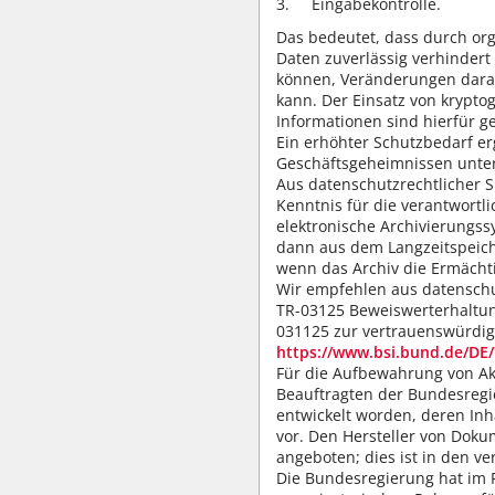
Eingabekontrolle.
Das bedeutet, dass durch org
Daten zuverlässig verhinder
können, Veränderungen daran
kann. Der Einsatz von krypto
Informationen sind hierfür g
Ein erhöhter Schutzbedarf er
Geschäftsgeheimnissen unter
Aus datenschutzrechtlicher Si
Kenntnis für die verantwortli
elektronische Archivierungs
dann aus dem Langzeitspeic
wenn das Archiv die Ermächti
Wir empfehlen aus datenschu
TR-03125 Beweiswerterhaltung
031125 zur vertrauenswürdige
https://www.bsi.bund.de/DE/
Für die Aufbewahrung von Akt
Beauftragten der Bundesregi
entwickelt worden, deren Inha
vor. Den Hersteller von Dok
angeboten; dies ist in den 
Die Bundesregierung hat im 