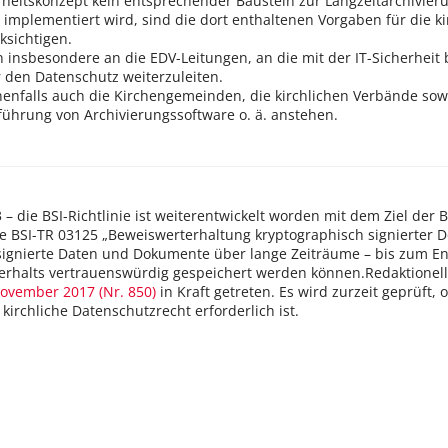
erheitskonzept kein entsprechender Baustein zur Langzeitarchivie
 implementiert wird, sind die dort enthaltenen Vorgaben für die k
ksichtigen.
 insbesondere an die EDV-Leitungen, an die mit der IT-Sicherheit 
 den Datenschutz weiterzuleiten.
nenfalls auch die Kirchengemeinden, die kirchlichen Verbände sow
ührung von Archivierungssoftware o. ä. anstehen.
3 – die BSI-Richtlinie ist weiterentwickelt worden mit dem Ziel de
ie BSI-TR 03125 „Beweiswerterhaltung kryptographisch signierter Do
 signierte Daten und Dokumente über lange Zeiträume – bis zum E
rhalts vertrauenswürdig gespeichert werden können.
Redaktionell
ovember 2017 (Nr. 850)
in Kraft getreten. Es wird zurzeit geprüft
irchliche Datenschutzrecht erforderlich ist.