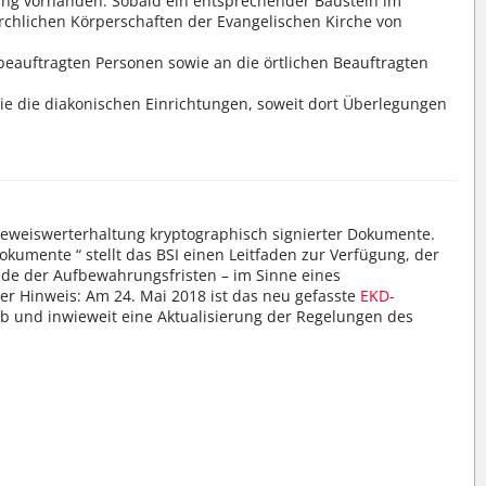
rung vorhanden. Sobald ein entsprechender Baustein im
irchlichen Körperschaften der Evangelischen Kirche von
beauftragten Personen sowie an die örtlichen Beauftragten
ie die diakonischen Einrichtungen, soweit dort Überlegungen
r Beweiswerterhaltung kryptographisch signierter Dokumente.
kumente “ stellt das BSI einen Leitfaden zur Verfügung, der
nde der Aufbewahrungsfristen – im Sinne eines
er Hinweis: Am 24. Mai 2018 ist das neu gefasste
EKD-
, ob und inwieweit eine Aktualisierung der Regelungen des