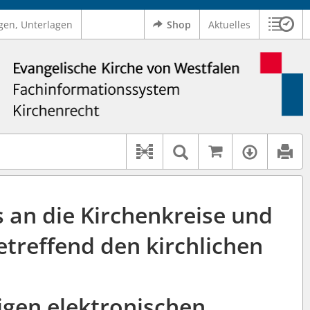
gen, Unterlagen
Shop
Aktuelles
Sitzu
Logo Ev. Kirche von Westfalen
 findet auch: "Pfarrerinitiative" oder "Pfarrerausschuss".
serer Hilfe.
Auf kirchenr
Textsuche im D
Verfüg
Dokument-Beziehungen
an die Kirchenkreise und
treffend den kirchlichen
igen elektronischen