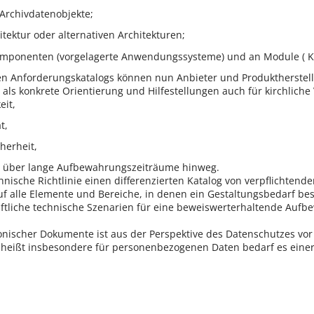
Archivdatenobjekte;
itektur oder alternativen Architekturen;
mponenten (vorgelagerte Anwendungssysteme) und an Module ( Kr
en Anforderungskatalogs können nun Anbieter und Produktherstell
t als konkrete Orientierung und Hilfestellungen auch für kirchliche
eit,
t,
herheit,
Art über lange Aufbewahrungszeiträume hinweg.
nische Richtlinie einen differenzierten Katalog von verpflichtend
f alle Elemente und Bereiche, in denen ein Gestaltungsbedarf bes
aftliche technische Szenarien für eine beweiswerterhaltende Auf
onischer Dokumente ist aus der Perspektive des Datenschutzes vor
heißt insbesondere für personenbezogenen Daten bedarf es eine