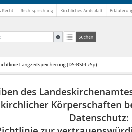
s Recht
Rechtsprechung
Kirchliches Amtsblatt
Erläuterun
Suche mit Platzhalter "*", Bsp. Pfarrer*,
Suchen
Weitere Suchoperatoren finden Sie in un
ichtlinie Langzeitspeicherung (DS-BSI-LzSp)
ben des Landeskirchenamtes 
kirchlicher Körperschaften be
Datenschutz:
Richtlinie zur vertrauenswürd