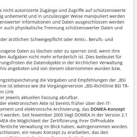
 nicht autorisierte Zugänge und Zugriffe auf schützenswerte
sig unbemerkt und in unzulässiger Weise manipuliert werden
tzenswerter Informationen und Daten ausgeschlossen werden
oder auch physikalische Trennung schützenswerter Daten und
der ärztlichen Schweigepflicht oder Amts-, Berufs- und
ogene Daten zu löschen oder zu sperren sind, wenn ihre
nden Aufgaben nicht mehr erforderlich ist. Dies bedeutet für
ngsfristen die Datenobjekte in der kirchlichen Verwaltung
Archiv angeboten und von diesem übernommen wurden bzw.
Langzeitspeicherung die Vorgaben und Empfehlungen der „BSI
e ist (ebenso wie die Vorgängerversion „BSI-Richtlinie BSI TR-
en Link
er jeweils aktuellen Fassung abrufbar.
r elektronischen Akte ist bereits früher über den IT-
ement und elektronische Archivierung, das
DOMEA-Konzept
ert werden. Seit November 2005 liegt DOMEA in der Version 2.1
 die Möglichkeit der Zertifizierung ihrer DVProdukte
 öffentliche Verwaltung im Blick haben, wahrgenommen worden.
chlossen, ein neues Konzept zu erarbeiten, das den