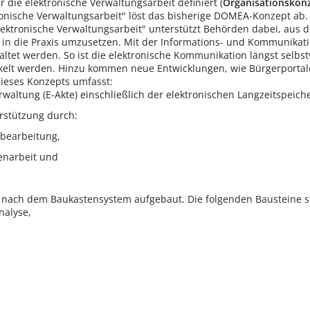
 die elektronische Verwaltungsarbeit definiert (
Organisationskonz
onische Verwaltungsarbeit" löst das bisherige DOMEA-Konzept ab. D
lektronische Verwaltungsarbeit" unterstützt Behörden dabei, aus 
in die Praxis umzusetzen. Mit der Informations- und Kommunikation
staltet werden. So ist die elektronische Kommunikation längst selbst
elt werden. Hinzu kommen neue Entwicklungen, wie Bürgerportale,
dieses Konzepts umfasst:
erwaltung (E-Akte) einschließlich der elektronischen Langzeitspe
rstützung durch:
sbearbeitung,
enarbeit und
t nach dem Baukastensystem aufgebaut. Die folgenden Bausteine s
nalyse,