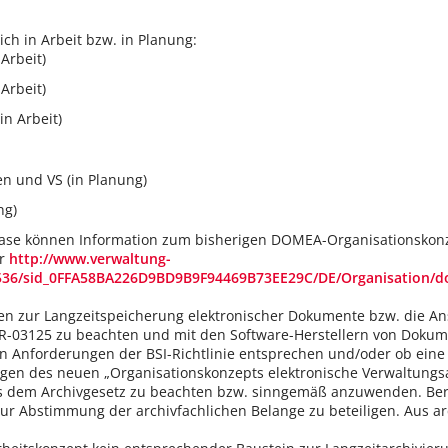
ch in Arbeit bzw. in Planung:
Arbeit)
Arbeit)
in Arbeit)
n und VS (in Planung)
ng)
se können Information zum bisherigen DOMEA-Organisationskonze
er
http://www.verwaltung-
4536/sid_0FFA58BA226D9BD9B9F94469B73EE29C/DE/Organisation/d
en zur Langzeitspeicherung elektronischer Dokumente bzw. die An
 TR-03125 zu beachten und mit den Software-Herstellern von Dok
n Anforderungen der BSI-Richtlinie entsprechen und/oder ob eine
en des neuen „Organisationskonzepts elektronische Verwaltungsa
 dem Archivgesetz zu beachten bzw. sinngemäß anzuwenden. Bere
zur Abstimmung der archivfachlichen Belange zu beteiligen. Aus ar