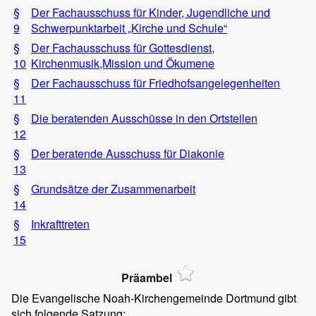
§
Der Fachausschuss für Kinder, Jugendliche und
9
Schwerpunktarbeit „Kirche und Schule“
§
Der Fachausschuss für Gottesdienst,
10
Kirchenmusik,Mission und Ökumene
§
Der Fachausschuss für Friedhofsangelegenheiten
11
§
Die beratenden Ausschüsse in den Ortsteilen
12
§
Der beratende Ausschuss für Diakonie
13
§
Grundsätze der Zusammenarbeit
14
§
Inkrafttreten
15
Präambel
Die Evangelische Noah-Kirchengemeinde Dortmund gibt
sich folgende Satzung: