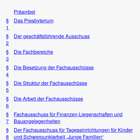
Präambel
§
Das Presbyterium
1
§
Der geschäftsführende Ausschuss
2
§
Die Fachbereiche
3
§
Die Besetzung der Fachausschüsse
4
§
Die Struktur der Fachausschüsse
5
§
Die Arbeit der Fachausschüsse
6
§
Fachausschuss für Finanzen,Liegenschaften und
7
Bauangelegenheiten
§
Der Fachausschuss für Tageseinrichtungen für Kinder
8
und Schwerpunktarbeit „Junge Familien“