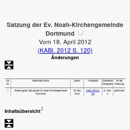
Satzung der Ev. Noah-Kirchengemeinde
Dortmund
Vom 18. April 2012
(KABl. 2012 S. 120)
Änderungen
Lfd.
Änderndes Recht
Datum
Fundstelle
Geänderte
Art der
Nr.
Paragrafen
Änderung
1
Änderung der Satzung der Ev. Noah-Kirchengemeinde
20. Mai
KABl. 2015 S.
§ 1 Abs.
gestrichen
Dortmund
2015
197
3
1
Inhaltsübersicht