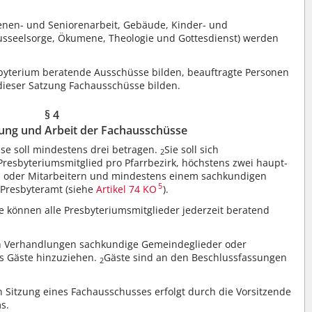
senen- und Seniorenarbeit, Gebäude, Kinder- und
usseelsorge, Ökumene, Theologie und Gottesdienst) werden
byterium beratende Ausschüsse bilden, beauftragte Personen
ieser Satzung Fachausschüsse bilden.
§ 4
ng und Arbeit der Fachausschüsse
se soll mindestens drei betragen.
Sie soll sich
2
esbyteriumsmitglied pro Pfarrbezirk, höchstens zwei haupt-
n oder Mitarbeitern und mindestens einem sachkundigen
5
Presbyteramt (siehe
Artikel 74 KO
).
 können alle Presbyteriumsmitglieder jederzeit beratend
n Verhandlungen sachkundige Gemeindeglieder oder
ls Gäste hinzuziehen.
Gäste sind an den Beschlussfassungen
2
 Sitzung eines Fachausschusses erfolgt durch die Vorsitzende
s.