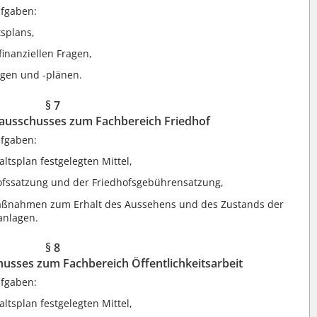
ufgaben:
tsplans,
finanziellen Fragen,
ägen und -plänen.
§ 7
ausschusses zum Fachbereich Friedhof
ufgaben:
tsplan festgelegten Mittel,
hofssatzung und der Friedhofsgebührensatzung,
ßnahmen zum Erhalt des Aussehens und des Zustands der
anlagen.
§ 8
usses zum Fachbereich Öffentlichkeitsarbeit
ufgaben:
tsplan festgelegten Mittel,