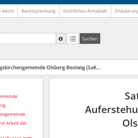
s Recht
Rechtsprechung
Kirchliches Amtsblatt
Erläuterun
Suche mit Platzhalter "*", Bsp. Pfarrer*,
Suchen
Weitere Suchoperatoren finden Sie in un
irchengemeinde Olsberg-Bestwig (SaKGOlsBest)
Sa
gemeinde
ung
Aufersteh
chengemeinde
Ols
d Arbeit der
usschusses zum