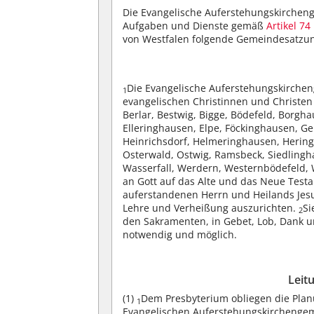
Die Evangelische Auferstehungskircheng
Aufgaben und Dienste gemäß
Artikel 74
von Westfalen folgende Gemeindesatzu
Die Evangelische Auferstehungskirchen
1
evangelischen Christinnen und Christen 
Berlar, Bestwig, Bigge, Bödefeld, Borg
Elleringhausen, Elpe, Föckinghausen, G
Heinrichsdorf, Helmeringhausen, Heringh
Osterwald, Ostwig, Ramsbeck, Siedlingh
Wasserfall, Werdern, Westernbödefeld
an Gott auf das Alte und das Neue Test
auferstandenen Herrn und Heilands Jesu
Lehre und Verheißung auszurichten.
Si
2
den Sakramenten, in Gebet, Lob, Dank u
notwendig und möglich.
Leit
(1)
Dem Presbyterium obliegen die Planu
1
Evangelischen Auferstehungskirchengem