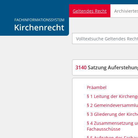
Geltendes Recht
Archivierte
Logo Fachinformationssystem Kirchenrecht
Volltextsuche Geltendes Recht
3140
Satzung Auferstehungsk
Präambel
§ 1 Leitung der Kirchen
§ 2 Gemeindeversamml
§ 3 Gliederung der Kir
§ 4 Zusammensetzung un
Fachausschüsse
§ 5 Aufgaben des Facha