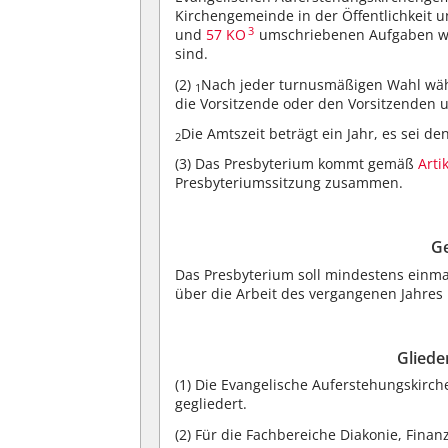
Kirchengemeinde in der Öffentlichkeit 
3
und
57 KO
umschriebenen Aufgaben wah
sind.
(2)
Nach jeder turnusmäßigen Wahl wähl
1
die Vorsitzende oder den Vorsitzenden un
Die Amtszeit beträgt ein Jahr, es sei d
2
(3)
Das Presbyterium kommt gemäß
Arti
Presbyteriumssitzung zusammen.
G
Das Presbyterium soll mindestens einma
über die Arbeit des vergangenen Jahres
Gliede
(1)
Die Evangelische Auferstehungskirch
gegliedert.
(2)
Für die Fachbereiche Diakonie, Finanz