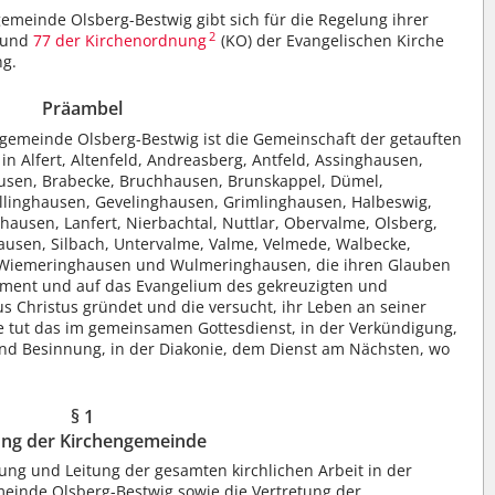
emeinde Olsberg-Bestwig gibt sich für die Regelung ihrer
2
und
77 der Kirchenordnung
(KO) der Evangelischen Kirche
ng.
Präambel
gemeinde Olsberg-Bestwig ist die Gemeinschaft der getauften
in Alfert, Altenfeld, Andreasberg, Antfeld, Assinghausen,
hausen, Brabecke, Bruchhausen, Brunskappel, Dümel,
ellinghausen, Gevelinghausen, Grimlinghausen, Halbeswig,
ausen, Lanfert, Nierbachtal, Nuttlar, Obervalme, Olsberg,
ausen, Silbach, Untervalme, Valme, Velmede, Walbecke,
, Wiemeringhausen und Wulmeringhausen, die ihren Glauben
ament und auf das Evangelium des gekreuzigten und
s Christus gründet und die versucht, ihr Leben an seiner
e tut das im gemeinsamen Gottesdienst, in der Verkündigung,
nd Besinnung, in der Diakonie, dem Dienst am Nächsten, wo
§ 1
ung der Kirchengemeinde
ng und Leitung der gesamten kirchlichen Arbeit in der
einde Olsberg-Bestwig sowie die Vertretung der