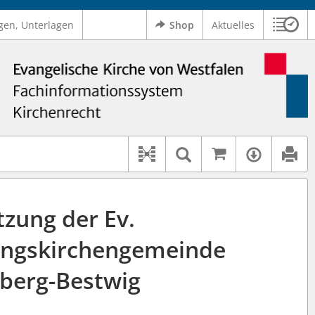
gen, Unterlagen
Shop
Aktuelles
Sitzu
Logo Ev. Kirche von Westfalen
 findet auch: "Pfarrerinitiative" oder "Pfarrerausschuss".
serer Hilfe.
Auf kirchenr
Textsuche im D
Verfüg
Dokument-Beziehungen
tzung der Ev.
ungskirchengemeinde
berg-Bestwig