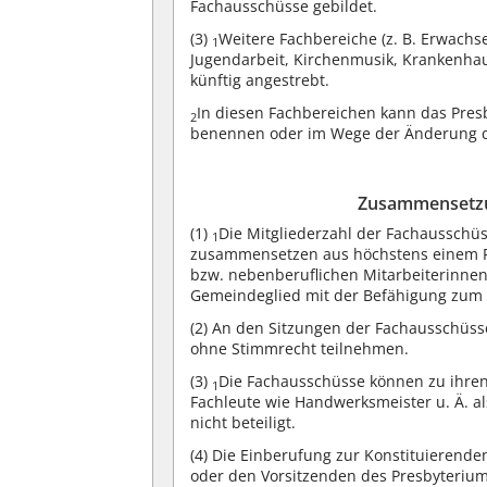
Fachausschüsse gebildet.
(3)
Weitere Fachbereiche (z. B. Erwach
1
Jugendarbeit, Kirchenmusik, Krankenha
künftig angestrebt.
In diesen Fachbereichen kann das Pres
2
benennen oder im Wege der Änderung d
Zusammensetzu
(1)
Die Mitgliederzahl der Fachausschüs
1
zusammensetzen aus höchstens einem Pr
bzw. nebenberuflichen Mitarbeiterinne
Gemeindeglied mit der Befähigung zum 
(2)
An den Sitzungen der Fachausschüsse
ohne Stimmrecht teilnehmen.
(3)
Die Fachausschüsse können zu ihre
1
Fachleute wie Handwerksmeister u. Ä. a
nicht beteiligt.
(4)
Die Einberufung zur Konstituierenden
oder den Vorsitzenden des Presbyterium