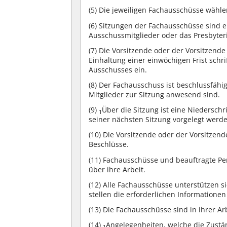
(5)
Die jeweiligen Fachausschüsse wählen 
(6)
Sitzungen der Fachausschüsse sind ei
Ausschussmitglieder oder das Presbyter
(7)
Die Vorsitzende oder der Vorsitzende
Einhaltung einer einwöchigen Frist schr
Ausschusses ein.
(8)
Der Fachausschuss ist beschlussfähig
Mitglieder zur Sitzung anwesend sind.
(9)
Über die Sitzung ist eine Niederschr
1
seiner nächsten Sitzung vorgelegt werd
(10)
Die Vorsitzende oder der Vorsitzend
Beschlüsse.
(11)
Fachausschüsse und beauftragte Per
über ihre Arbeit.
(12)
Alle Fachausschüsse unterstützen s
stellen die erforderlichen Informatione
(13)
Die Fachausschüsse sind in ihrer Arb
(14)
Angelegenheiten, welche die Zust
1