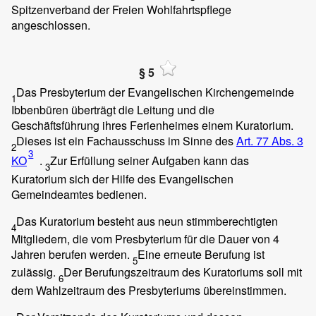
Spitzenverband der Freien Wohlfahrtspflege
angeschlossen.
§ 5
Das Presbyterium der Evangelischen Kirchengemeinde
1
Ibbenbüren überträgt die Leitung und die
Geschäftsführung ihres Ferienheimes einem Kuratorium.
Dieses ist ein Fachausschuss im Sinne des
Art. 77 Abs. 3
2
3
KO
.
Zur Erfüllung seiner Aufgaben kann das
3
Kuratorium sich der Hilfe des Evangelischen
Gemeindeamtes bedienen.
Das Kuratorium besteht aus neun stimmberechtigten
4
Mitgliedern, die vom Presbyterium für die Dauer von 4
Jahren berufen werden.
Eine erneute Berufung ist
5
zulässig.
Der Berufungszeitraum des Kuratoriums soll mit
6
dem Wahlzeitraum des Presbyteriums übereinstimmen.