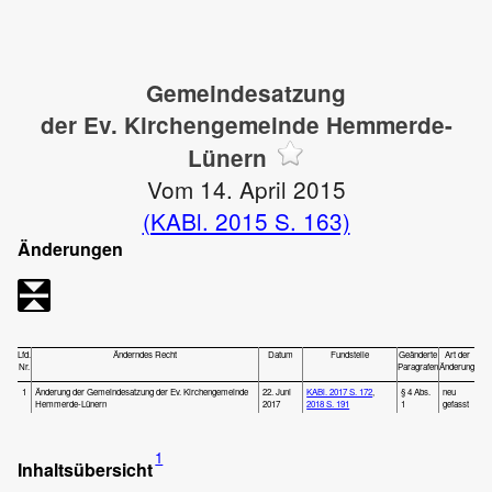
Gemeindesatzung
der Ev. Kirchengemeinde Hemmerde-
Lünern
Vom 14. April 2015
(KABl. 2015 S. 163)
Änderungen
Lfd.
Änderndes Recht
Datum
Fundstelle
Geänderte
Art der
Nr.
Paragrafen
Änderung
1
Änderung der Gemeindesatzung der Ev. Kirchengemeinde
22. Juni
KABl. 2017 S. 172
,
§ 4 Abs.
neu
Hemmerde-Lünern
2017
2018 S. 191
1
gefasst
1
Inhaltsübersicht