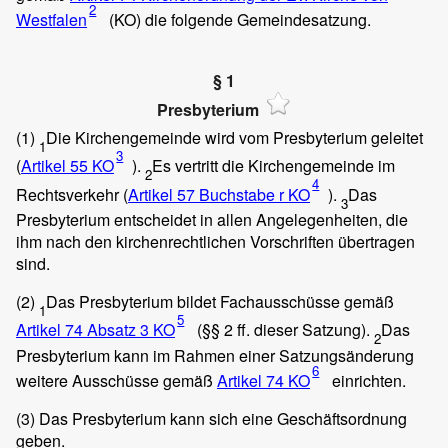
2
Westfalen
(KO) die folgende Gemeindesatzung.
§ 1
Presbyterium
(1)
Die Kirchengemeinde wird vom Presbyterium geleitet
1
3
(
Artikel 55 KO
).
Es vertritt die Kirchengemeinde im
2
4
Rechtsverkehr (
Artikel 57 Buchstabe r KO
).
Das
3
Presbyterium entscheidet in allen Angelegenheiten, die
ihm nach den kirchenrechtlichen Vorschriften übertragen
sind.
(2)
Das Presbyterium bildet Fachausschüsse gemäß
1
5
Artikel 74 Absatz 3 KO
(§§ 2 ff. dieser Satzung).
Das
2
Presbyterium kann im Rahmen einer Satzungsänderung
6
weitere Ausschüsse gemäß
Artikel 74 KO
einrichten.
(3)
Das Presbyterium kann sich eine Geschäftsordnung
geben.