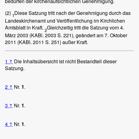
bedürfen der kirchenaufsichtlichen Genehmigung.
(2)
Diese Satzung tritt nach der Genehmigung durch das
1
Landeskirchenamt und Veröffentlichung im Kirchlichen
Amtsblatt in Kraft.
Gleichzeitig tritt die Satzung vom 4.
2
März 2003 (KABl. 2003 S. 221), geändert am 7. Oktober
2011 (KABl. 2011 S. 251) außer Kraft.
1
↑
Die Inhaltsübersicht ist nicht Bestandteil dieser
Satzung.
2
↑
Nr.
1
.
3
↑
Nr.
1
.
4
↑
Nr.
1
.