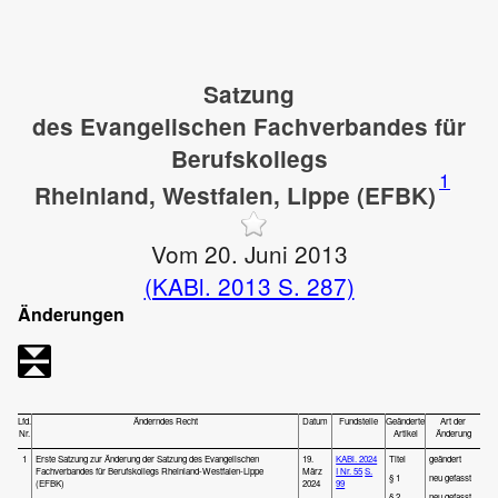
Satzung
des Evangelischen Fachverbandes für
Berufskollegs
1
Rheinland, Westfalen, Lippe (EFBK)
Vom 20. Juni 2013
(KABl. 2013 S. 287)
Änderungen
Lfd.
Änderndes Recht
Datum
Fundstelle
Geänderte
Art der
Nr.
Artikel
Änderung
1
Erste Satzung zur Änderung der Satzung des Evangelischen
19.
KABl. 2024
Titel
geändert
Fachverbandes für Berufskollegs Rheinland-Westfalen-Lippe
März
I Nr. 55
S.
§ 1
neu gefasst
(EFBK)
2024
99
§ 2
neu gefasst