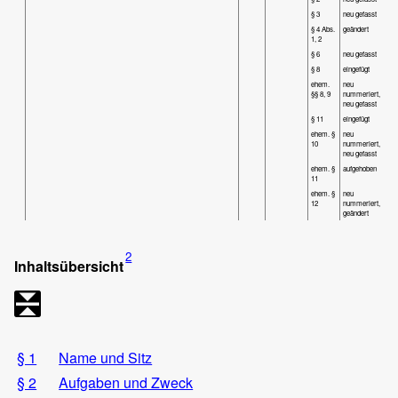
§ 3
neu gefasst
§ 4 Abs.
geändert
1, 2
§ 6
neu gefasst
§ 8
eingefügt
ehem.
neu
§§ 8, 9
nummeriert,
neu gefasst
§ 11
eingefügt
ehem. §
neu
10
nummeriert,
neu gefasst
ehem. §
aufgehoben
11
ehem. §
neu
12
nummeriert,
geändert
2
Inhaltsübersicht
§ 1
Name und Sitz
§ 2
Aufgaben und Zweck