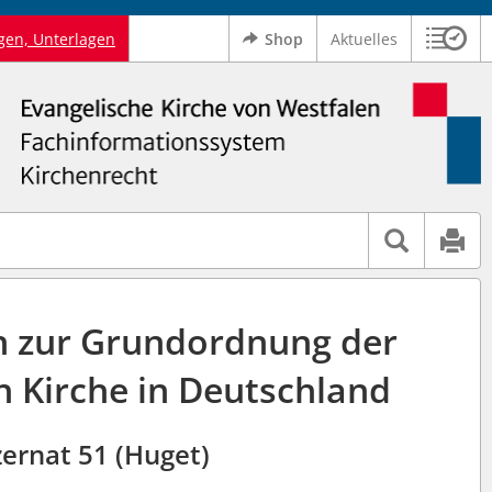
gen, Unterlagen
Shop
Aktuelles
Sitzu
Logo Ev. Kirche von Westfalen
 findet auch: "Pfarrerinitiative" oder "Pfarrerausschuss".
serer Hilfe.
n zur Grundordnung der
n Kirche in Deutschland
ernat 51 (Huget)