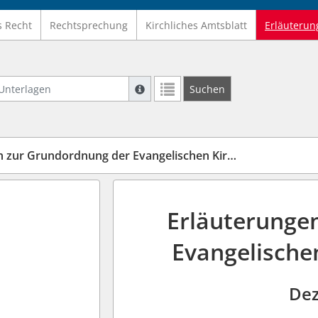
s Recht
Rechtsprechung
Kirchliches Amtsblatt
Erläuterun
nterlagen
Suche mit Platzhalter "*", Bsp. Pfarrer*,
Suchen
Weitere Suchoperatoren finden Sie in un
 Grundordnung der Evangelischen Kirche in Deutschland
Erläuterunge
Evangelische
Dez