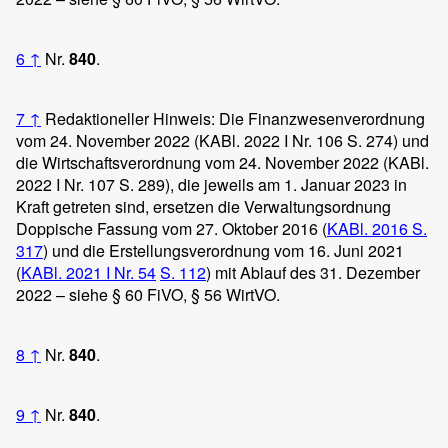
6
↑
Nr.
840
.
7
↑
Redaktioneller Hinweis: Die Finanzwesenverordnung
vom 24. November 2022 (KABl. 2022 I Nr. 106 S. 274) und
die Wirtschaftsverordnung vom 24. November 2022 (KABl.
2022 I Nr. 107 S. 289), die jeweils am 1. Januar 2023 in
Kraft getreten sind, ersetzen die Verwaltungsordnung
Doppische Fassung vom 27. Oktober 2016 (
KABl. 2016 S.
317
) und die Erstellungsverordnung vom 16. Juni 2021
(
KABl. 2021 I Nr. 54
S. 112
) mit Ablauf des 31. Dezember
2022 – siehe § 60 FiVO, § 56 WirtVO.
8
↑
Nr.
840
.
9
↑
Nr.
840
.