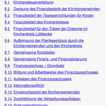
§ 1
Kirchensteuerverteilung
§ 2
Deckung des Finanzbedarfs der Kirchengemeinden
§ 3
Finanzbedarf der Tageseinrichtungen für Kinder
§ 4
Finanzbedarf des Kirchenkreises
§ 5
Finanzbedarf für den Träger der Diakonie im
Kirchenkreis Lübbecke
§ 6
Aufbringung der Pfarrbesoldung durch die
Kirchengemeinden und den Kirchenkreis
§ 7
Gemeinsame Rücklagen
§ 8
Gemeinsame Finanz- und Personalplanung
§ 9
Finanzausschuss – Grundsatz
§ 10
Bildung und Arbeitsweise des Finanzausschusses
§ 11
Aufgaben des Finanzausschusses
§ 12
Informationspflicht
§ 13
Einspruchsrecht der Kirchengemeinden
§ 14
Durchführung der Verwaltungsaufgaben
§ 15
Schlussbestimmung