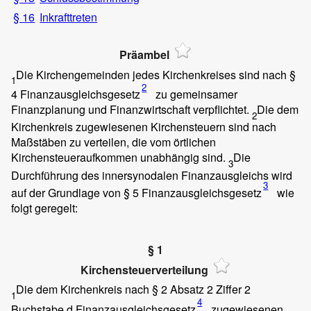
§ 16
Inkrafttreten
Präambel
Die Kirchengemeinden jedes Kirchenkreises sind nach
§
1
2
4 Finanzausgleichsgesetz
zu gemeinsamer
Finanzplanung und Finanzwirtschaft verpflichtet.
Die dem
2
Kirchenkreis zugewiesenen Kirchensteuern sind nach
Maßstäben zu verteilen, die vom örtlichen
Kirchensteueraufkommen unabhängig sind.
Die
3
Durchführung des innersynodalen Finanzausgleichs wird
3
auf der Grundlage von
§ 5 Finanzausgleichsgesetz
wie
folgt geregelt:
§ 1
Kirchensteuerverteilung
Die dem Kirchenkreis nach
§ 2 Absatz 2 Ziffer 2
1
4
Buchstabe d Finanzausgleichsgesetz
zugewiesenen