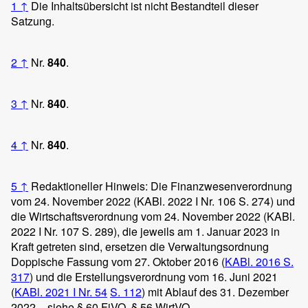
1
↑
Die Inhaltsübersicht ist nicht Bestandteil dieser
Satzung.
2
↑
Nr.
840
.
3
↑
Nr.
840
.
4
↑
Nr.
840
.
5
↑
Redaktioneller Hinweis: Die Finanzwesenverordnung
vom 24. November 2022 (KABl. 2022 I Nr. 106 S. 274) und
die Wirtschaftsverordnung vom 24. November 2022 (KABl.
2022 I Nr. 107 S. 289), die jeweils am 1. Januar 2023 in
Kraft getreten sind, ersetzen die Verwaltungsordnung
Doppische Fassung vom 27. Oktober 2016 (
KABl. 2016 S.
317
) und die Erstellungsverordnung vom 16. Juni 2021
(
KABl. 2021 I Nr. 54
S. 112
) mit Ablauf des 31. Dezember
2022 – siehe § 60 FiVO, § 56 WirtVO.