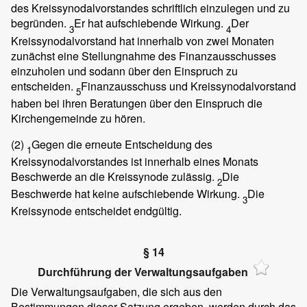
des Kreissynodalvorstandes schriftlich einzulegen und zu
begründen.
Er hat aufschiebende Wirkung.
Der
3
4
Kreissynodalvorstand hat innerhalb von zwei Monaten
zunächst eine Stellungnahme des Finanzausschusses
einzuholen und sodann über den Einspruch zu
entscheiden.
Finanzausschuss und Kreissynodalvorstand
5
haben bei ihren Beratungen über den Einspruch die
Kirchengemeinde zu hören.
(2)
Gegen die erneute Entscheidung des
1
Kreissynodalvorstandes ist innerhalb eines Monats
Beschwerde an die Kreissynode zulässig.
Die
2
Beschwerde hat keine aufschiebende Wirkung.
Die
3
Kreissynode entscheidet endgültig.
§ 14
Durchführung der Verwaltungsaufgaben
Die Verwaltungsaufgaben, die sich aus den
Bestimmungen dieser Satzung ergeben, werden durch das