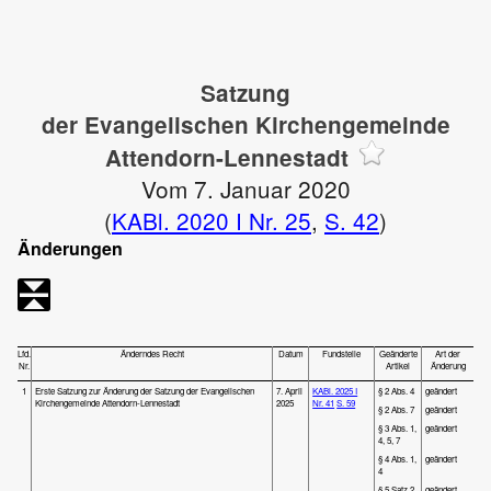
Satzung
der Evangelischen Kirchengemeinde
Attendorn-Lennestadt
Vom 7. Januar 2020
(
KABl. 2020 I Nr. 25
,
S. 42
)
Änderungen
Lfd.
Änderndes Recht
Datum
Fundstelle
Geänderte
Art der
Nr.
Artikel
Änderung
1
Erste Satzung zur Änderung der Satzung der Evangelischen
7. April
KABl. 2025 I
§ 2 Abs. 4
geändert
Kirchengemeinde Attendorn-Lennestadt
2025
Nr. 41
S. 59
§ 2 Abs. 7
geändert
§ 3 Abs. 1,
geändert
4, 5, 7
§ 4 Abs. 1,
geändert
4
§ 5 Satz 2,
geändert