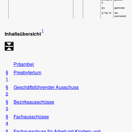
3
§ 6
gestrichen
§ 7 bis 10
neu
nummeriert
1
Inhaltsübersicht
Präambel
§
Presbyterium
1
§
Geschäftsführender Ausschuss
2
§
Bezirksausschüsse
3
§
Fachausschüsse
4
§
Fachausschuss für Arbeit mit Kindern und