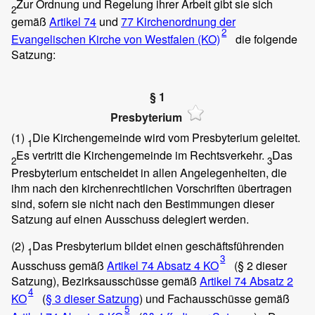
Zur Ordnung und Regelung ihrer Arbeit gibt sie sich
2
gemäß
Artikel 74
und
77 Kirchenordnung der
2
Evangelischen Kirche von Westfalen (KO)
die folgende
Satzung:
§ 1
Presbyterium
(1)
Die Kirchengemeinde wird vom Presbyterium geleitet.
1
Es vertritt die Kirchengemeinde im Rechtsverkehr.
Das
2
3
Presbyterium entscheidet in allen Angelegenheiten, die
ihm nach den kirchenrechtlichen Vorschriften übertragen
sind, sofern sie nicht nach den Bestimmungen dieser
Satzung auf einen Ausschuss delegiert werden.
(2)
Das Presbyterium bildet einen geschäftsführenden
1
3
Ausschuss gemäß
Artikel 74 Absatz 4 KO
(§ 2 dieser
Satzung), Bezirksausschüsse gemäß
Artikel 74 Absatz 2
4
KO
(
§ 3 dieser Satzung
) und Fachausschüsse gemäß
5