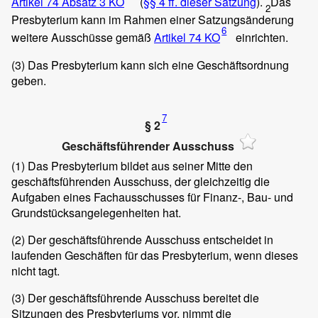
Artikel 74 Absatz 3 KO
(
§§ 4 ff. dieser Satzung
).
Das
2
Presbyterium kann im Rahmen einer Satzungsänderung
6
weitere Ausschüsse gemäß
Artikel 74 KO
einrichten.
(3)
Das Presbyterium kann sich eine Geschäftsordnung
geben.
7
§ 2
Geschäftsführender Ausschuss
(1)
Das Presbyterium bildet aus seiner Mitte den
geschäftsführenden Ausschuss, der gleichzeitig die
Aufgaben eines Fachausschusses für Finanz-, Bau- und
Grundstücksangelegenheiten hat.
(2)
Der geschäftsführende Ausschuss entscheidet in
laufenden Geschäften für das Presbyterium, wenn dieses
nicht tagt.
(3)
Der geschäftsführende Ausschuss bereitet die
Sitzungen des Presbyteriums vor, nimmt die