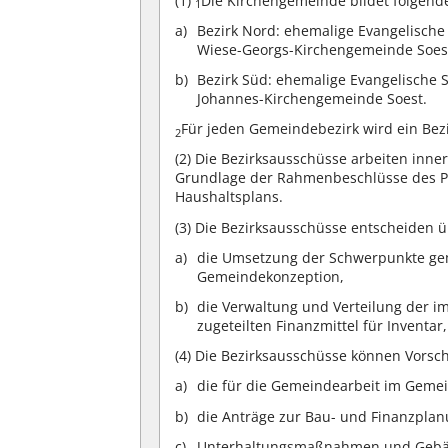
(1)
Die Kirchengemeinde bildet folgend
1
Bezirk Nord: ehemalige Evangelisch
Wiese-Georgs-Kirchengemeinde Soes
Bezirk Süd: ehemalige Evangelische
Johannes-Kirchengemeinde Soest.
Für jeden Gemeindebezirk wird ein Bez
2
(2)
Die Bezirksausschüsse arbeiten inner
Grundlage der Rahmenbeschlüsse des P
Haushaltsplans.
(3)
Die Bezirksausschüsse entscheiden ü
die Umsetzung der Schwerpunkte gem
Gemeindekonzeption,
die Verwaltung und Verteilung der i
zugeteilten Finanzmittel für Inventa
(4)
Die Bezirksausschüsse können Vorsch
die für die Gemeindearbeit im Gemei
die Anträge zur Bau- und Finanzpla
Unterhaltungsmaßnahmen und Gebäu