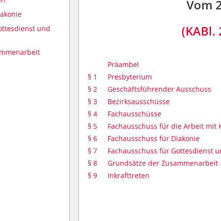
Vom 2
iakonie
(KABl. 
ottesdienst und
ammenarbeit
Präambel
§ 1
Presbyterium
§ 2
Geschäftsführender Ausschuss
§ 3
Bezirksausschüsse
§ 4
Fachausschüsse
§ 5
Fachausschuss für die Arbeit mit
§ 6
Fachausschuss für Diakonie
§ 7
Fachausschuss für Gottesdienst 
§ 8
Grundsätze der Zusammenarbeit
§ 9
Inkrafttreten