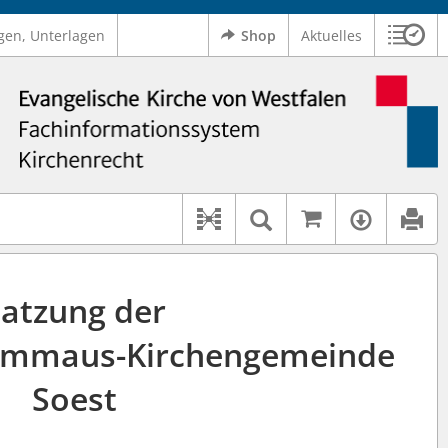
gen, Unterlagen
Shop
Aktuelles
Sitzu
Logo Ev. Kirche von Westfalen
 findet auch: "Pfarrerinitiative" oder "Pfarrerausschuss".
serer Hilfe.
Auf kirchenr
Textsuche im D
Verfüg
Dokument-Beziehungen
atzung der
 Emmaus-Kirchengemeinde
Soest