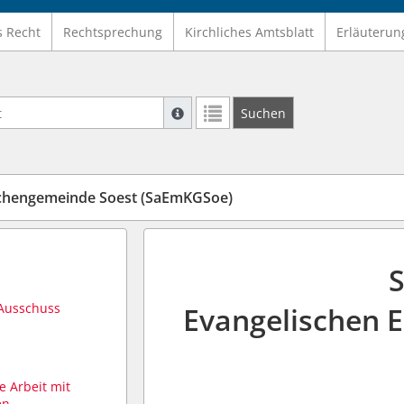
s Recht
Rechtsprechung
Kirchliches Amtsblatt
Erläuterun
Suche mit Platzhalter "*", Bsp. Pfarrer*,
Suchen
Weitere Suchoperatoren finden Sie in un
chengemeinde Soest (SaEmKGSoe)
S
 Ausschuss
Evangelischen
e Arbeit mit
en