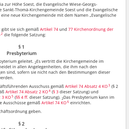
a zur Höhe Soest, die Evangelische Wiese-Georgs-
he Sankt-Thomä-Kirchengemeinde Soest und die Evangelische
n eine neue Kirchengemeinde mit dem Namen „Evangelische
 gibt sie sich gemäß
Artikel 74
und
77 Kirchenordnung der
2
)
die folgende Satzung:
§ 1
Presbyterium
yterium geleitet.
Es vertritt die Kirchengemeinde im
2
eidet in allen Angelegenheiten, die ihm nach den
gen sind, sofern sie nicht nach den Bestimmungen dieser
werden.
3
chäftsführenden Ausschuss gemäß
Artikel 74 Absatz 4 KO
(§ 2
4
mäß
Artikel 74 Absatz 2 KO
(
§ 3
dieser Satzung) und
5
z 3 KO
(
§§ 4 ff.
dieser Satzung).
Das Presbyterium kann im
2
6
re Ausschüsse gemäß
Artikel 74 KO
einrichten.
chäftsordnung geben.
§ 2