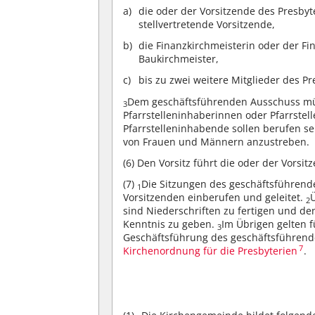
die oder der Vorsitzende des Presbyt
stellvertretende Vorsitzende,
die Finanzkirchmeisterin oder der Fi
Baukirchmeister,
bis zu zwei weitere Mitglieder des P
Dem geschäftsführenden Ausschuss müs
3
Pfarrstelleninhaberinnen oder Pfarrste
Pfarrstelleninhabende sollen berufen se
von Frauen und Männern anzustreben.
(6)
Den Vorsitz führt die oder der Vorsit
(7)
Die Sitzungen des geschäftsführend
1
Vorsitzenden einberufen und geleitet.
2
sind Niederschriften zu fertigen und d
Kenntnis zu geben.
Im Übrigen gelten 
3
Geschäftsführung des geschäftsführen
7
Kirchenordnung für die Presbyterien
.