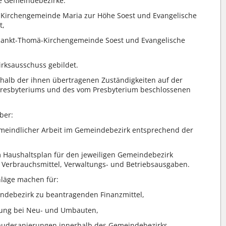
e Gemeindebezirke:
e Kirchengemeinde Maria zur Höhe Soest und Evangelische
t,
 Sankt-Thomä-Kirchengemeinde Soest und Evangelische
irksausschuss gebildet.
halb der ihnen übertragenen Zuständigkeiten auf der
resbyteriums und des vom Presbyterium beschlossenen
ber:
eindlicher Arbeit im Gemeindebezirk entsprechend der
m Haushaltsplan für den jeweiligen Gemeindebezirk
r, Verbrauchsmittel, Verwaltungs- und Betriebsausgaben.
läge machen für:
ndebezirk zu beantragenden Finanzmittel,
nung bei Neu- und Umbauten,
desanierungen innerhalb des Gemeindebezirks,