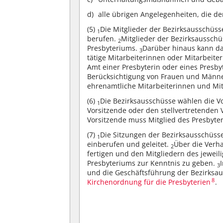
alle übrigen Angelegenheiten, die d
(5)
Die Mitglieder der Bezirksausschüs
1
berufen.
Mitglieder der Bezirksausschü
2
Presbyteriums.
Darüber hinaus kann da
3
tätige Mitarbeiterinnen oder Mitarbeite
Amt einer Presbyterin oder eines Presb
Berücksichtigung von Frauen und Männ
ehrenamtliche Mitarbeiterinnen und Mi
(6)
Die Bezirksausschüsse wählen die Vo
1
Vorsitzende oder den stellvertretenden 
Vorsitzende muss Mitglied des Presbyte
(7)
Die Sitzungen der Bezirksausschüss
1
einberufen und geleitet.
Über die Verh
2
fertigen und den Mitgliedern des jewei
Presbyteriums zur Kenntnis zu geben.
3
und die Geschäftsführung der Bezirksa
8
Kirchenordnung für die Presbyterien
.