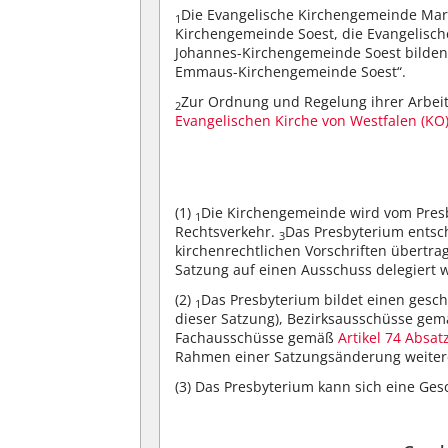
Die Evangelische Kirchengemeinde Mari
1
Kirchengemeinde Soest, die Evangelisc
Johannes-Kirchengemeinde Soest bilde
Emmaus-Kirchengemeinde Soest“.
Zur Ordnung und Regelung ihrer Arbeit
2
Evangelischen Kirche von Westfalen (KO
(1)
Die Kirchengemeinde wird vom Presb
1
Rechtsverkehr.
Das Presbyterium entsch
3
kirchenrechtlichen Vorschriften übertra
Satzung auf einen Ausschuss delegiert 
(2)
Das Presbyterium bildet einen ges
1
dieser Satzung), Bezirksausschüsse ge
Fachausschüsse gemäß
Artikel 74 Absat
Rahmen einer Satzungsänderung weite
(3)
Das Presbyterium kann sich eine Ges