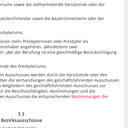
eriums sowie die stellvertretende Vorsitzende oder der
nanzkirchmeister sowie die Baukirchmeisterin oder der
resbyteriums.
sen mehr Presbyterinnen oder Presbyter als
lleninhaber angehören.
Mindestens zwei
4
in.
Bei der Berufung ist eine gleichmäßige Berücksichtigung
5
zende des Presbyteriums.
en Ausschusses werden durch die Vorsitzende oder den
Über die Verhandlungen des geschäftsführenden Ausschusses
en Mitgliedern des geschäftsführenden Ausschusses zur
für die Beschlussfähigkeit, Abstimmungen und die
den Ausschusses die entsprechenden
Bestimmungen der
§ 3
Bezirksausschüsse