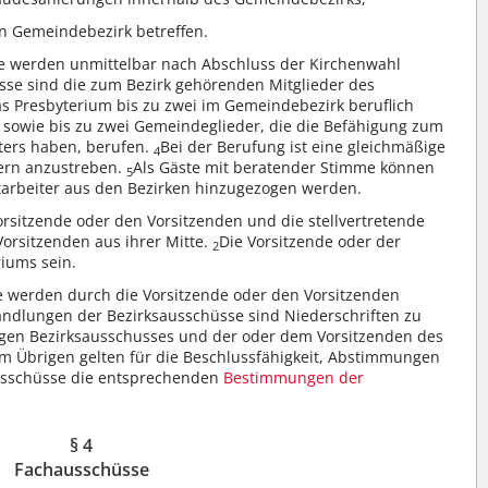
en Gemeindebezirk betreffen.
se werden unmittelbar nach Abschluss der Kirchenwahl
sse sind die zum Bezirk gehörenden Mitglieder des
s Presbyterium bis zu zwei im Gemeindebezirk beruflich
r sowie bis zu zwei Gemeindeglieder, die die Befähigung zum
yters haben, berufen.
Bei der Berufung ist eine gleichmäßige
4
ern anzustreben.
Als Gäste mit beratender Stimme können
5
tarbeiter aus den Bezirken hinzugezogen werden.
rsitzende oder den Vorsitzenden und die stellvertretende
Vorsitzenden aus ihrer Mitte.
Die Vorsitzende oder der
2
riums sein.
e werden durch die Vorsitzende oder den Vorsitzenden
andlungen der Bezirksausschüsse sind Niederschriften zu
ligen Bezirksausschusses und der oder dem Vorsitzenden des
Im Übrigen gelten für die Beschlussfähigkeit, Abstimmungen
usschüsse die entsprechenden
Bestimmungen der
§ 4
Fachausschüsse