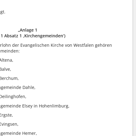
gt.
„Anlage 1
§ 1 Absatz 1 ‚Kirchengemeinden‘)
erlohn der Evangelischen Kirche von Westfalen gehören
emeinden:
Altena,
Balve,
 Berchum,
engemeinde Dahle,
Deilinghofen,
ngemeinde Elsey in Hohenlimburg,
rgste,
Evingsen,
engemeinde Hemer,