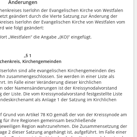
Änderungen
henkreises Iserlohn der Evangelischen Kirche von Westfalen
uletzt geändert durch die Vierte Satzung zur Änderung der
kreises Iserlohn der Evangelischen Kirche von Westfalen vom
rd wie folgt geändert:
ort „Westfalen“ die Angabe „(KO)“ eingefügt.
„§ 1
rchenkreis, Kirchengemeinden
 Iserlohn sind alle evangelischen Kirchengemeinden des
ohn zusammengeschlossen. Sie werden in einer Liste als
rt. Im Falle einer Veränderung dieser kirchlichen
en oder Namensänderungen ist der Kreissynodalvorstand
g der Liste. Die vom Kreissynodalvorstand festgestellte Liste
ndeskirchenamt als Anlage 1 der Satzung im Kirchlichen
uf Grund von Artikel 78 KO gemäß der von der Kreissynode am
ng für ihre Regionen gemeinsam beschließende
jeweiligen Region wahrzunehmen. Die Zusammensetzung der
nlage 2 dieser Satzung angehängt ist, aufgeführt. Im Falle einer