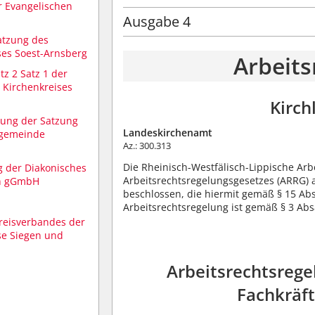
r Evangelischen
Ausgabe 4
atzung des
ses Soest-Arnsberg
Arbeit
tz 2 Satz 1 der
 Kirchenkreises
Kirch
bung der Satzung
Landeskirchenamt
ngemeinde
Az.: 300.313
Die Rheinisch-Westfälisch-Lippische Arb
g der Diakonisches
Arbeitsrechtsregelungsgesetzes (ARRG) 
n gGmbH
beschlossen, die hiermit gemäß § 15 Ab
Arbeitsrechtsregelung ist gemäß § 3 Abs
kreisverbandes der
se Siegen und
Arbeitsrechtsrege
Fachkräft