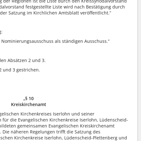
er Regionen ist die Liste durch den Kreissynodalvorstand
dalvorstand festgestellte Liste wird nach Bestätigung durch
er Satzung im Kirchlichen Amtsblatt veröffentlicht.“
g:
en Nominierungsausschuss als ständigen Ausschuss.“
den Absätzen 2 und 3.
2 und 3 gestrichen.
„§ 10
Kreiskirchenamt
elischen Kirchenkreises Iserlohn und seiner
ür die Evangelischen Kirchenkreise Iserlohn, Lüdenscheid-
bildeten gemeinsamen Evangelischen Kreiskirchenamt
ie näheren Regelungen trifft die Satzung des
ischen Kirchenkreise Iserlohn, Lüdenscheid-Plettenberg und