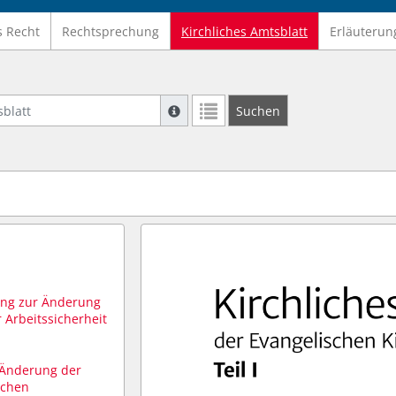
s Recht
Rechtsprechung
Kirchliches Amtsblatt
Erläuterun
latt
Suche mit Platzhalter "*", Bsp. Pfarrer*,
Suchen
Weitere Suchoperatoren finden Sie in un
ung zur Änderung
 Arbeitssicherheit
 Änderung der
schen