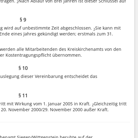
etragen.
Nach Ablauf von drei Jahren ist dieser Schlüssel auf
2
§ 9
ng wird auf unbestimmte Zeit abgeschlossen.
Sie kann mit
2
 Ende eines Jahres gekündigt werden; erstmals zum 31.
werden alle Mitarbeitenden des Kreiskirchenamts von den
rer Kostentragungspflicht übernommen.
§ 10
Auslegung dieser Vereinbarung entscheidet das
§ 11
itt mit Wirkung vom 1. Januar 2005 in Kraft.
Gleichzeitig tritt
2
m 20. November 2000/29. November 2000 außer Kraft.
rchenamt Siegen/Wittgenstein beruhte auf der