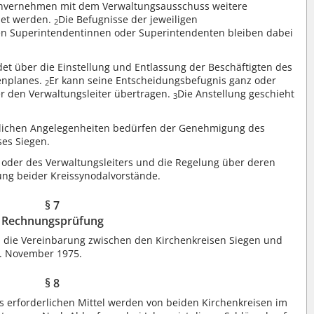
Einvernehmen mit dem Verwaltungsausschuss weitere
net werden.
Die Befugnisse der jeweiligen
2
gen Superintendentinnen oder Superintendenten bleiben dabei
et über die Einstellung und Entlassung der Beschäftigten des
enplanes.
Er kann seine Entscheidungsbefugnis ganz oder
2
der den Verwaltungsleiter übertragen.
Die Anstellung geschieht
3
lichen Angelegenheiten bedürfen der Genehmigung des
ses Siegen.
 oder des Verwaltungsleiters und die Regelung über deren
ng beider Kreissynodalvorstände.
§ 7
Rechnungsprüfung
n die Vereinbarung zwischen den Kirchenkreisen Siegen und
. November 1975.
§ 8
es erforderlichen Mittel werden von beiden Kirchenkreisen im