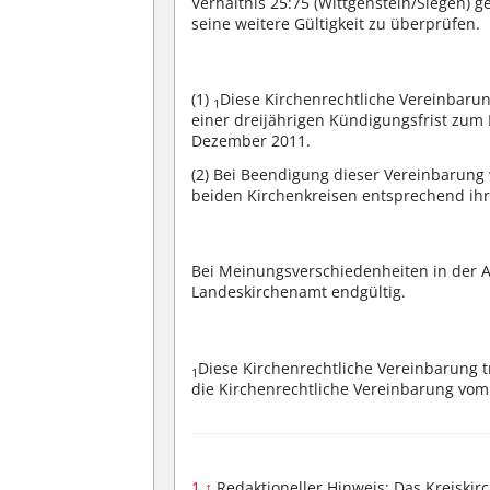
Verhältnis 25:75 (Wittgenstein/Siegen) g
seine weitere Gültigkeit zu überprüfen.
(1)
Diese Kirchenrechtliche Vereinbaru
1
einer dreijährigen Kündigungsfrist zum
Dezember 2011.
(2)
Bei Beendigung dieser Vereinbarung 
beiden Kirchenkreisen entsprechend ih
Bei Meinungsverschiedenheiten in der 
Landeskirchenamt endgültig.
Diese Kirchenrechtliche Vereinbarung tr
1
die Kirchenrechtliche Vereinbarung vo
1
↑
Redaktioneller Hinweis: Das Kreiski