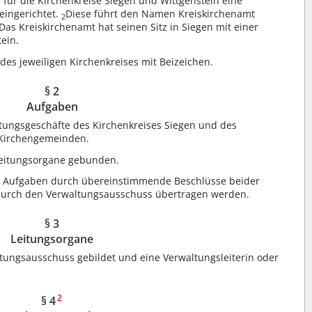
 für die Kirchenkreise Siegen und Wittgenstein eine
eingerichtet.
Diese führt den Namen Kreiskirchenamt
2
Das Kreiskirchenamt hat seinen Sitz in Siegen mit einer
tein.
des jeweiligen Kirchenkreises mit Beizeichen.
§ 2
Aufgaben
tungsgeschäfte des Kirchenkreises Siegen und des
 Kirchengemeinden.
 Leitungsorgane gebunden.
 Aufgaben durch übereinstimmende Beschlüsse beider
durch den Verwaltungsausschuss übertragen werden.
§ 3
Leitungsorgane
ltungsausschuss gebildet und eine Verwaltungsleiterin oder
2
§ 4