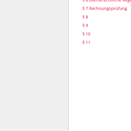
§ 7 Rechnungsprüfung
§ 8
§ 9
§ 10
§ 11