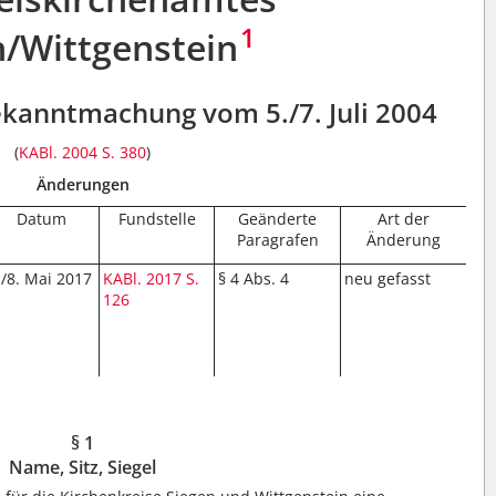
1
n/Wittgenstein
ekanntmachung vom 5./7. Juli 2004
(
KABl. 2004 S. 380
)
Änderungen
Datum
Fundstelle
Geänderte
Art der
Paragrafen
Änderung
./8. Mai 2017
KABl. 2017 S.
§ 4 Abs. 4
neu gefasst
126
§ 1
Name, Sitz, Siegel