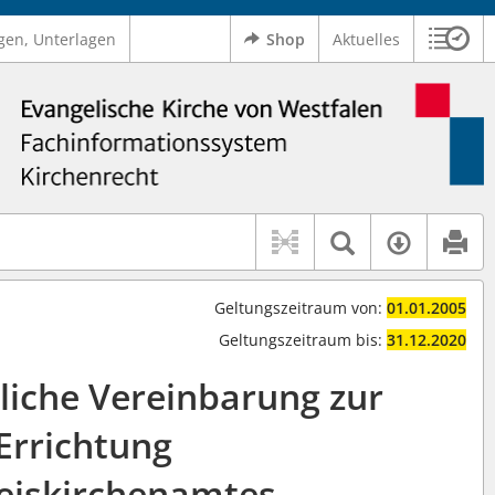
gen, Unterlagen
Shop
Aktuelles
Sitzu
Logo Ev. Kirche von Westfalen
 findet auch: "Pfarrerinitiative" oder "Pfarrerausschuss".
serer Hilfe.
Textsuche 
Verfüg
Geltungszeitraum von:
01.01.2005
Geltungszeitraum bis:
31.12.2020
liche Vereinbarung zur
Errichtung
eiskirchenamtes