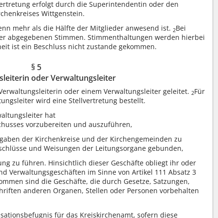
ertretung erfolgt durch die Superintendentin oder den
chenkreises Wittgenstein.
enn mehr als die Hälfte der Mitglieder anwesend ist.
Bei
2
 der abgegebenen Stimmen. Stimmenthaltungen werden hierbei
eit ist ein Beschluss nicht zustande gekommen.
§ 5
leiterin oder Verwaltungsleiter
Verwaltungsleiterin oder einem Verwaltungsleiter geleitet.
Für
2
ungsleiter wird eine Stellvertretung bestellt.
altungsleiter hat
chusses vorzubereiten und auszuführen,
fgaben der Kirchenkreise und der Kirchengemeinden zu
 Beschlüsse und Weisungen der Leitungsorgane gebunden,
ng zu führen. Hinsichtlich dieser Geschäfte obliegt ihr oder
nd Verwaltungsgeschäften im Sinne von Artikel 111 Absatz 3
ommen sind die Geschäfte, die durch Gesetze, Satzungen,
riften anderen Organen, Stellen oder Personen vorbehalten
sationsbefugnis für das Kreiskirchenamt, sofern diese