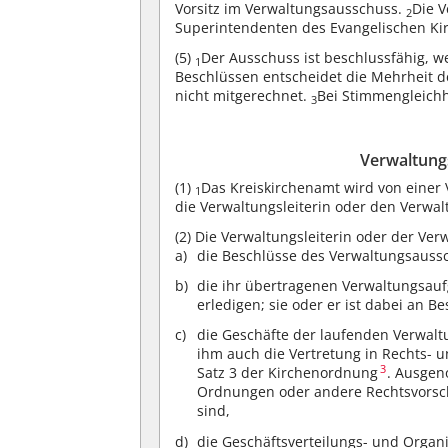
Vorsitz im Verwaltungsausschuss.
Die V
2
Superintendenten des Evangelischen Kir
(5)
Der Ausschuss ist beschlussfähig, w
1
Beschlüssen entscheidet die Mehrheit
nicht mitgerechnet.
Bei Stimmengleichh
3
Verwaltungs
(1)
Das Kreiskirchenamt wird von einer 
1
die Verwaltungsleiterin oder den Verwalt
(2)
Die Verwaltungsleiterin oder der Verw
die Beschlüsse des Verwaltungsauss
die ihr übertragenen Verwaltungsau
erledigen; sie oder er ist dabei an
die Geschäfte der laufenden Verwaltu
ihm auch die Vertretung in Rechts- u
3
Satz 3 der Kirchenordnung
. Ausgen
Ordnungen oder andere Rechtsvorsch
sind,
die Geschäftsverteilungs- und Organi