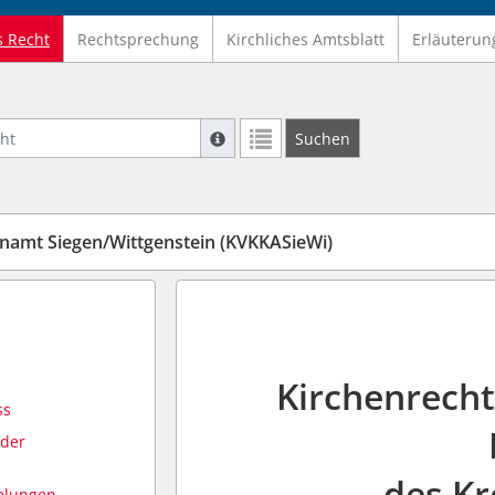
s Recht
Rechtsprechung
Kirchliches Amtsblatt
Erläuterun
Suche mit Platzhalter "*", Bsp. Pfarrer*,
Suchen
Weitere Suchoperatoren finden Sie in un
namt Siegen/Wittgenstein (KVKKASieWi)
Kirchenrecht
ss
oder
des Kr
gelungen