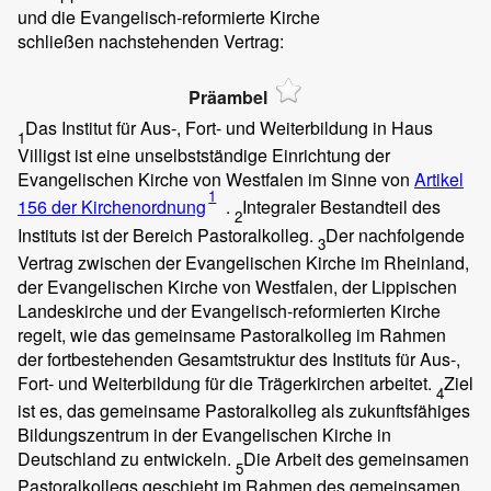
und die Evangelisch-reformierte Kirche
schließen nachstehenden Vertrag:
Präambel
Das Institut für Aus-, Fort- und Weiterbildung in Haus
1
Villigst ist eine unselbstständige Einrichtung der
Evangelischen Kirche von Westfalen im Sinne von
Artikel
1
156 der Kirchenordnung
.
Integraler Bestandteil des
2
Instituts ist der Bereich Pastoralkolleg.
Der nachfolgende
3
Vertrag zwischen der Evangelischen Kirche im Rheinland,
der Evangelischen Kirche von Westfalen, der Lippischen
Landeskirche und der Evangelisch-reformierten Kirche
regelt, wie das gemeinsame Pastoralkolleg im Rahmen
der fortbestehenden Gesamtstruktur des Instituts für Aus-,
Fort- und Weiterbildung für die Trägerkirchen arbeitet.
Ziel
4
ist es, das gemeinsame Pastoralkolleg als zukunftsfähiges
Bildungszentrum in der Evangelischen Kirche in
Deutschland zu entwickeln.
Die Arbeit des gemeinsamen
5
Pastoralkollegs geschieht im Rahmen des gemeinsamen