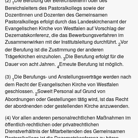
(2)
Die Berufung der Bereichsleiterin oder des
1
Bereichsleiters des Pastoralkollegs sowie der
Dozentinnen und Dozenten des Gemeinsamen
Pastoralkollegs erfolgt durch das Landeskirchenamt der
Evangelischen Kirche von Westfalen auf Vorschlag der
Dezernatskonferenz, die das Bewerbungsverfahren im
Zusammenwirken mit der Institutsleitung durchführt.
Vor
2
der Berufung ist die Zustimmung der anderen
Trägerkirchen einzuholen.
Die Berufung erfolgt für die
3
Dauer von acht Jahren.
Erneute Berufung ist möglich.
4
(3)
Die Berufungs- und Anstellungsverträge werden nach
1
dem Recht der Evangelischen Kirche von Westfalen
geschlossen.
Soweit Personal auf Grund von
2
Abordnungen oder Gestellungen tätig wird, ist das Recht
der abordnenden oder gestellenden Kirche anzuwenden.
(4)
Vor allen anderen personalrechtlichen Maßnahmen im
öffentlich-rechtlichen oder privatrechtlichen
Dienstverhältnis der Mitarbeitenden des Gemeinsamen
Pastoralkollegs ist die Dezernatskonferenz zu hören.