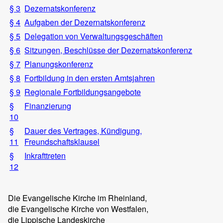
§ 3
Dezernatskonferenz
§ 4
Aufgaben der Dezernatskonferenz
§ 5
Delegation von Verwaltungsgeschäften
§ 6
Sitzungen, Beschlüsse der Dezernatskonferenz
§ 7
Planungskonferenz
§ 8
Fortbildung in den ersten Amtsjahren
§ 9
Regionale Fortbildungsangebote
§
Finanzierung
10
§
Dauer des Vertrages, Kündigung,
11
Freundschaftsklausel
§
Inkrafttreten
12
Die Evangelische Kirche im Rheinland,
die Evangelische Kirche von Westfalen,
die Lippische Landeskirche