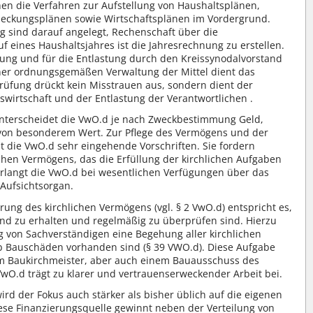
en die Verfahren zur Aufstellung von Haushaltsplänen,
eckungsplänen sowie Wirtschaftsplänen im Vordergrund.
 sind darauf angelegt, Rechenschaft über die
 eines Haushaltsjahres ist die Jahresrechnung zu erstellen.
fung und für die Entlastung durch den Kreissynodalvorstand
ner ordnungsgemäßen Verwaltung der Mittel dient das
fung drückt kein Misstrauen aus, sondern dient der
irtschaft und der Entlastung der Verantwortlichen .
terscheidet die VwO.d je nach Zweckbestimmung Geld,
von besonderem Wert. Zur Pflege des Vermögens und der
die VwO.d sehr eingehende Vorschriften. Sie fordern
chen Vermögens, das die Erfüllung der kirchlichen Aufgaben
verlangt die VwO.d bei wesentlichen Verfügungen über das
Aufsichtsorgan.
ng des kirchlichen Vermögens (vgl. § 2 VwO.d) entspricht es,
nd zu erhalten und regelmäßig zu überprüfen sind. Hierzu
ng von Sachverständigen eine Begehung aller kirchlichen
 ob Bauschäden vorhanden sind (§ 39 VWO.d). Diese Aufgabe
em Baukirchmeister, aber auch einem Bauausschuss des
wO.d trägt zu klarer und vertrauenserweckender Arbeit bei.
 der Fokus auch stärker als bisher üblich auf die eigenen
ese Finanzierungsquelle gewinnt neben der Verteilung von