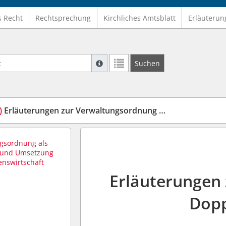
s Recht
Rechtsprechung
Kirchliches Amtsblatt
Erläuterun
Suche mit Platzhalter "*", Bsp. Pfarrer*,
Suchen
Weitere Suchoperatoren finden Sie in un
)
Erläuterungen zur Verwaltungsordnung Doppische Fassung
ngsordnung als
g und Umsetzung
enswirtschaft
Erläuterungen
Dopp