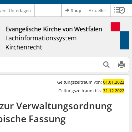
gen, Unterlagen
Shop
Aktuelles
Sitzu
Logo Ev. Kirche von Westfalen
 findet auch: "Pfarrerinitiative" oder "Pfarrerausschuss".
serer Hilfe.
Geltungszeitraum von:
01.01.2022
Geltungszeitraum bis:
31.12.2022
 zur Verwaltungsordnung
ische Fassung