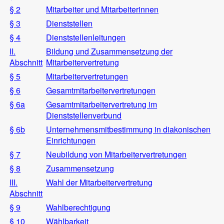
§ 2
Mitarbeiter und Mitarbeiterinnen
§ 3
Dienststellen
§ 4
Dienststellenleitungen
II.
Bildung und Zusammensetzung der
Abschnitt
Mitarbeitervertretung
§ 5
Mitarbeitervertretungen
§ 6
Gesamtmitarbeitervertretungen
§ 6a
Gesamtmitarbeitervertretung im
Dienststellenverbund
§ 6b
Unternehmensmitbestimmung in diakonischen
Einrichtungen
§ 7
Neubildung von Mitarbeitervertretungen
§ 8
Zusammensetzung
III.
Wahl der Mitarbeitervertretung
Abschnitt
§ 9
Wahlberechtigung
§ 10
Wählbarkeit