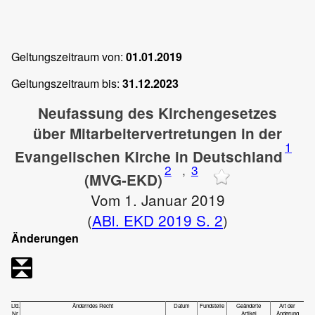
Geltungszeitraum von:
01.01.2019
Geltungszeitraum bis:
31.12.2023
Neufassung des Kirchengesetzes
über Mitarbeitervertretungen in der
1
Evangelischen Kirche in Deutschland
2
,
3
(MVG-EKD)
Vom 1. Januar 2019
(
ABl. EKD 2019 S. 2
)
Änderungen
Lfd.
Änderndes Recht
Datum
Fundstelle
Geänderte
Art der
Nr.
Artikel
Änderung