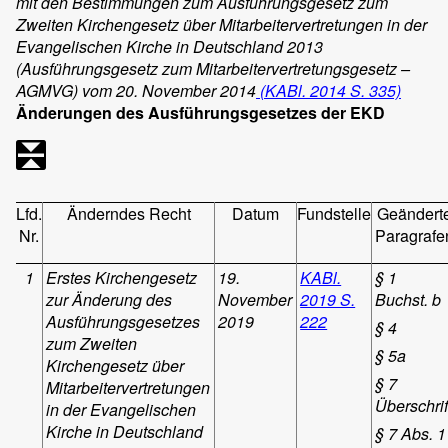
mit den Bestimmungen zum Ausführungsgesetz zum
Zweiten Kirchengesetz über Mitarbeitervertretungen in der
Evangelischen Kirche in Deutschland 2013
(Ausführungsgesetz zum Mitarbeitervertretungsgesetz –
AGMVG) vom
20. November 2014
(KABl. 2014 S. 335)
Änderungen des Ausführungsgesetzes der EKD
Lfd.
Änderndes Recht
Datum
Fundstelle
Geändert
Nr.
Paragrafe
1
Erstes Kirchengesetz
19.
KABl.
§ 1
zur Änderung des
November
2019 S.
Buchst. b
Ausführungsgesetzes
2019
222
§ 4
zum Zweiten
§ 5a
Kirchengesetz über
§ 7
Mitarbeitervertretungen
Überschrif
in der Evangelischen
Kirche in Deutschland
§ 7 Abs. 1