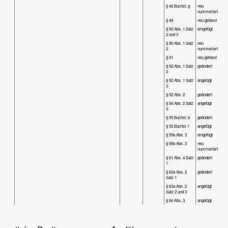
§ 46 Buchst. g
neu
nummeriert
§ 49
neu gefasst
§ 50 Abs. 1 Satz
eingefügt
2 und 3
§ 50 Abs. 1 Satz
neu
2
nummeriert
§ 51
neu gefasst
§ 52 Abs. 1 Satz
geändert
2
§ 52 Abs. 1 Satz
angefügt
3
§ 52 Abs. 2
geändert
§ 54 Abs. 2 Satz
angefügt
3
§ 55 Buchst. e
geändert
§ 55 Buchst. f
angefügt
§ 59a Abs. 3
eingefügt
§ 59a Abs. 3
neu
nummeriert
§ 61 Abs. 4 Satz
geändert
1
§ 63a Abs. 2
geändert
Satz 1
§ 63a Abs. 2
angefügt
Satz 2 und 3
§ 64 Abs. 3
angefügt