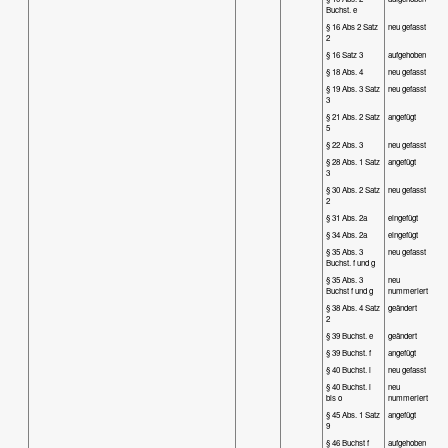
Buchst. e
§ 16 Abs 2 Satz
neu gefasst
2
§ 16 Satz 3
aufgehoben
§ 18 Abs. 4
neu gefasst
§ 19 Abs. 3 Satz
neu gefasst
3
§ 21 Abs. 2 Satz
angefügt
5
§ 22 Abs. 3
neu gefasst
§ 28 Abs. 1 Satz
angefügt
3
§ 30 Abs. 2 Satz
neu gefasst
2
§ 31 Abs. 2a
eingefügt
§ 34 Abs. 2a
eingefügt
§ 35 Abs. 3
neu gefasst
Buchst. f und g
§ 35 Abs. 3
neu
Buchst f und g
nummeriert
§ 38 Abs. 4 Satz
geändert
2
§ 39 Buchst. e
geändert
§ 39 Buchst. f
angefügt
§ 40 Buchst. i
neu gefasst
§ 40 Buchst. i
neu
bis o
nummeriert
§ 45 Abs. 1 Satz
angefügt
9
§ 46 Buchst f
aufgehoben