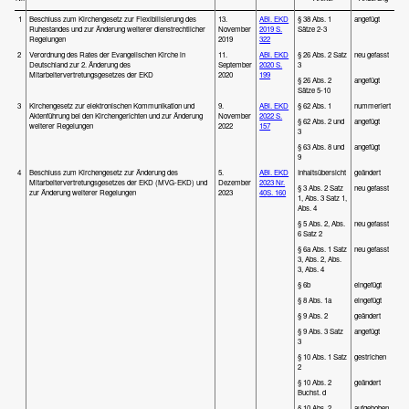
1
Beschluss zum Kirchengesetz zur Flexibilisierung des
13.
ABl. EKD
§ 38 Abs. 1
angefügt
Ruhestandes und zur Änderung weiterer dienstrechtlicher
November
2019 S.
Sätze 2-3
Regelungen
2019
322
2
Verordnung des Rates der Evangelischen Kirche in
11.
ABl. EKD
§ 26 Abs. 2 Satz
neu gefasst
Deutschland zur 2. Änderung des
September
2020 S.
3
Mitarbeitervertretungsgesetzes der EKD
2020
199
§ 26 Abs. 2
angefügt
Sätze 5-10
3
Kirchengesetz zur elektronischen Kommunikation und
9.
ABl. EKD
§ 62 Abs. 1
nummeriert
Aktenführung bei den Kirchengerichten und zur Änderung
November
2022 S.
§ 62 Abs. 2 und
angefügt
weiterer Regelungen
2022
157
3
§ 63 Abs. 8 und
angefügt
9
4
Beschluss zum Kirchengesetz zur Änderung des
5.
ABl. EKD
Inhaltsübersicht
geändert
Mitarbeitervertretungsgesetzes der EKD (MVG-EKD) und
Dezember
2023 Nr.
§ 3 Abs. 2 Satz
neu gefasst
zur Änderung weiterer Regelungen
2023
40
S. 160
1, Abs. 3 Satz 1,
Abs. 4
§ 5 Abs. 2, Abs.
neu gefasst
6 Satz 2
§ 6a Abs. 1 Satz
neu gefasst
3, Abs. 2, Abs.
3, Abs. 4
§ 6b
eingefügt
§ 8 Abs. 1a
eingefügt
§ 9 Abs. 2
geändert
§ 9 Abs. 3 Satz
angefügt
3
§ 10 Abs. 1 Satz
gestrichen
2
§ 10 Abs. 2
geändert
Buchst. d
§ 10 Abs. 2
aufgehoben