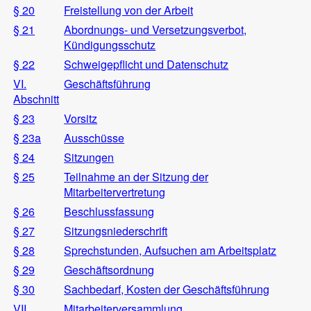
§ 20
Freistellung von der Arbeit
§ 21
Abordnungs- und Versetzungsverbot,
Kündigungsschutz
§ 22
Schweigepflicht und Datenschutz
VI.
Geschäftsführung
Abschnitt
§ 23
Vorsitz
§ 23a
Ausschüsse
§ 24
Sitzungen
§ 25
Teilnahme an der Sitzung der
Mitarbeitervertretung
§ 26
Beschlussfassung
§ 27
Sitzungsniederschrift
§ 28
Sprechstunden, Aufsuchen am Arbeitsplatz
§ 29
Geschäftsordnung
§ 30
Sachbedarf, Kosten der Geschäftsführung
VII.
Mitarbeiterversammlung