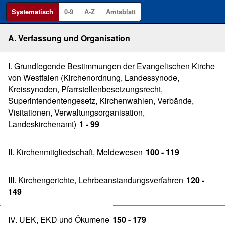
Systematisch
0-9
A-Z
Amtsblatt
A. Verfassung und Organisation
I. Grundlegende Bestimmungen der Evangelischen Kirche
von Westfalen (Kirchenordnung, Landessynode,
Kreissynoden, Pfarrstellenbesetzungsrecht,
Superintendentengesetz, Kirchenwahlen, Verbände,
Visitationen, Verwaltungsorganisation,
Landeskirchenamt)
1 - 99
II. Kirchenmitgliedschaft, Meldewesen
100 - 119
III. Kirchengerichte, Lehrbeanstandungsverfahren
120 -
149
IV. UEK, EKD und Ökumene
150 - 179