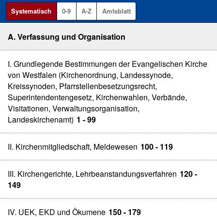
Systematisch
0-9
A-Z
Amtsblatt
A. Verfassung und Organisation
I. Grundlegende Bestimmungen der Evangelischen Kirche
von Westfalen (Kirchenordnung, Landessynode,
Kreissynoden, Pfarrstellenbesetzungsrecht,
Superintendentengesetz, Kirchenwahlen, Verbände,
Visitationen, Verwaltungsorganisation,
Landeskirchenamt)
1 - 99
II. Kirchenmitgliedschaft, Meldewesen
100 - 119
III. Kirchengerichte, Lehrbeanstandungsverfahren
120 -
149
IV. UEK, EKD und Ökumene
150 - 179