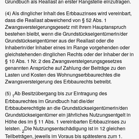
Grundbuch als Reallast an erster Rangstelle einzutragen.
(4)
Als dinglicher Inhalt des Erbbauzinses wird vereinbart,
dass die Reallast abweichend von § 52 Abs. 1
Zwangsversteigerungsgesetz mit ihrem Hauptanspruch
bestehen bleibt, wenn die Grundstückseigentümerin/der
Grundstückseigentümer aus der Reallast oder die
Inhaberin/der Inhaber eines im Range vorgehenden oder
gleichstehenden dinglichen Rechts oder der Inhaber der in
§ 10 Abs. 1 Nr. 2 des Zwangsversteigerungsgesetzes
genannten Ansprüche auf Zahlung der Beiträge zu den
Lasten und Kosten des Wohnungserbbaurechtes die
Zwangsversteigerung des Erbbaurechts betreibt.
(5)
Ab Besitzübergang bis zur Eintragung des
1
Erbbaurechtes im Grundbuch hat die/der
Erbbauberechtigte an die Grundstückseigentümerin/den
Grundstückseigentümer ein jährliches Nutzungsentgelt in
Höhe des im § 11 Abs. 1 vereinbarten Erbbauzinses zu
leisten.
Die Nutzungsentschädigung ist in 12 gleichen
2
Teilbeträgen, jeweils im Voraus bis spätestens zum 1.