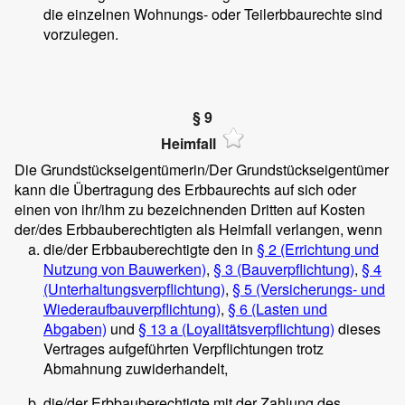
die einzelnen Wohnungs- oder Teilerbbaurechte sind
vorzulegen.
§ 9
Heimfall
Die Grundstückseigentümerin/Der Grundstückseigentümer
kann die Übertragung des Erbbaurechts auf sich oder
einen von ihr/ihm zu bezeichnenden Dritten auf Kosten
der/des Erbbauberechtigten als Heimfall verlangen, wenn
die/der Erbbauberechtigte den in
§ 2 (Errichtung und
Nutzung von Bauwerken)
,
§ 3 (Bauverpflichtung)
,
§ 4
(Unterhaltungsverpflichtung)
,
§ 5 (Versicherungs- und
Wiederaufbauverpflichtung)
,
§ 6 (Lasten und
Abgaben)
und
§ 13 a (Loyalitätsverpflichtung)
dieses
Vertrages aufgeführten Verpflichtungen trotz
Abmahnung zuwiderhandelt,
die/der Erbbauberechtigte mit der Zahlung des