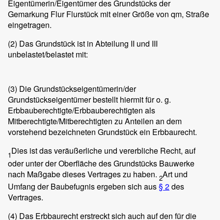
Eigentümerin/Eigentümer des Grundstücks der
Gemarkung
Flur
Flurstück
mit einer Größe von
qm, Straße
eingetragen.
(2)
Das Grundstück ist in Abteilung II und III
unbelastet/belastet mit:
(3)
Die Grundstückseigentümerin/der
Grundstückseigentümer bestellt hiermit für o. g.
Erbbauberechtigte/Erbbauberechtigten als
Mitberechtigte/Mitberechtigten zu
Anteilen
an dem
vorstehend bezeichneten Grundstück ein
Erbbaurecht
.
Dies ist das veräußerliche und vererbliche Recht, auf
1
oder unter der Oberfläche des Grundstücks Bauwerke
nach Maßgabe dieses Vertrages zu haben.
Art und
2
Umfang der Baubefugnis ergeben sich aus
§ 2
des
Vertrages.
(4)
Das Erbbaurecht erstreckt sich auch auf den für die