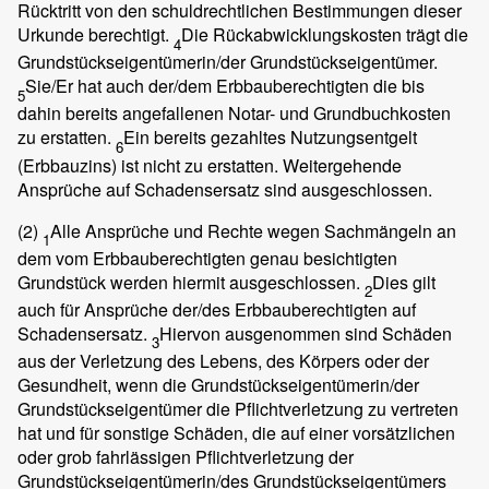
Rücktritt von den schuldrechtlichen Bestimmungen dieser
Urkunde berechtigt.
Die Rückabwicklungskosten trägt die
4
Grundstückseigentümerin/der Grundstückseigentümer.
Sie/Er hat auch der/dem Erbbauberechtigten die bis
5
dahin bereits angefallenen Notar- und Grundbuchkosten
zu erstatten.
Ein bereits gezahltes Nutzungsentgelt
6
(Erbbauzins) ist nicht zu erstatten. Weitergehende
Ansprüche auf Schadensersatz sind ausgeschlossen.
(2)
Alle Ansprüche und Rechte wegen Sachmängeln an
1
dem vom Erbbauberechtigten genau besichtigten
Grundstück werden hiermit ausgeschlossen.
Dies gilt
2
auch für Ansprüche der/des Erbbauberechtigten auf
Schadensersatz.
Hiervon ausgenommen sind Schäden
3
aus der Verletzung des Lebens, des Körpers oder der
Gesundheit, wenn die Grundstückseigentümerin/der
Grundstückseigentümer die Pflichtverletzung zu vertreten
hat und für sonstige Schäden, die auf einer vorsätzlichen
oder grob fahrlässigen Pflichtverletzung der
Grundstückseigentümerin/des Grundstückseigentümers