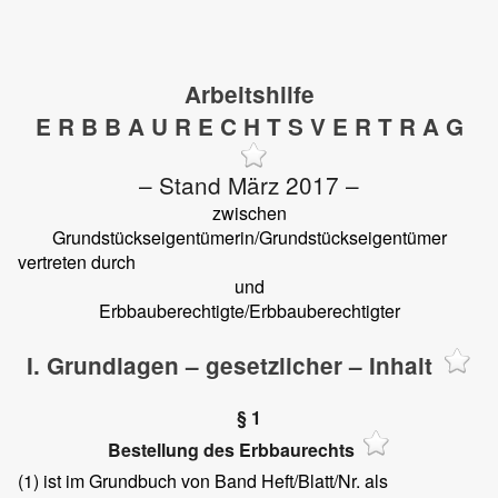
Arbeitshilfe
E R B B A U R E C H T S V E R T R A G
– Stand März 2017 –
zwischen
Grundstückseigentümerin/Grundstückseigentümer
vertreten durch
und
Erbbauberechtigte/Erbbauberechtigter
I. Grundlagen – gesetzlicher – Inhalt
§ 1
Bestellung des Erbbaurechts
(1)
ist im Grundbuch von
Band
Heft/Blatt/Nr.
als