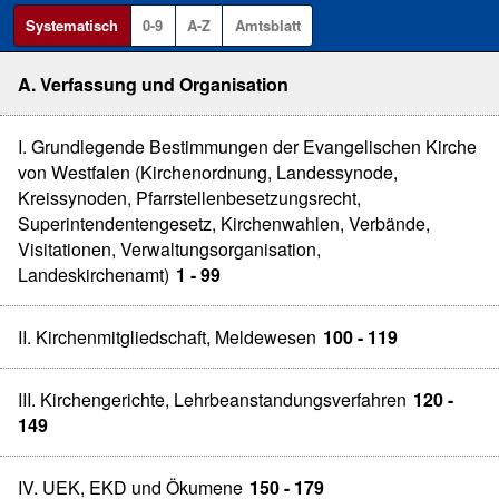
Systematisch
0-9
A-Z
Amtsblatt
A. Verfassung und Organisation
I. Grundlegende Bestimmungen der Evangelischen Kirche
von Westfalen (Kirchenordnung, Landessynode,
Kreissynoden, Pfarrstellenbesetzungsrecht,
Superintendentengesetz, Kirchenwahlen, Verbände,
Visitationen, Verwaltungsorganisation,
Landeskirchenamt)
1 - 99
II. Kirchenmitgliedschaft, Meldewesen
100 - 119
III. Kirchengerichte, Lehrbeanstandungsverfahren
120 -
149
IV. UEK, EKD und Ökumene
150 - 179