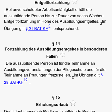
Entgeltfortzahlung
Bei unverschuldeter Arbeitsunfähigkeit erhält die
1
auszubildende Person bis zur Dauer von sechs Wochen
Entgeltfortzahlung in Höhe des Ausbildungsentgeltes.
Im
2
9
Übrigen gilt
§ 21 BAT-KF
entsprechend.
§ 14
Fortzahlung des Ausbildungsentgeltes in besonderen
Fällen
Die auszubildende Person ist für die Teilnahme an
1
Ausbildungsveranstaltungen der Pflegeschule und für die
Teilnahme an Prüfungen freizustellen.
Im Übrigen gilt
§
2
10
28 BAT-KF
.
§ 15
Erholungsurlaub
Der Urlaubsanspruch für die auszubildende Person