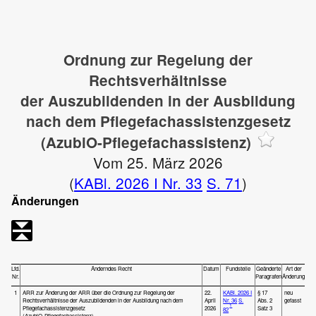
Ordnung zur Regelung der
Rechtsverhältnisse
der Auszubildenden in der Ausbildung
nach dem Pflegefachassistenzgesetz
(AzubiO-Pflegefachassistenz)
Vom 25. März 2026
(
KABl. 2026 I Nr. 33
S. 71
)
Änderungen
Lfd.
Änderndes Recht
Datum
Fundstelle
Geänderte
Art der
Nr.
Paragrafen
Änderung
1
ARR zur Änderung der ARR über die Ordnung zur Regelung der
22.
KABl. 2026 I
§ 17
neu
Rechtsverhältnisse der Auszubildenden in der Ausbildung nach dem
April
Nr. 36
S.
Abs. 2
gefasst
1
Pflegefachassistenzgesetz
2026
Satz 3
82
(AzubiO-Pflegefachassistenz)