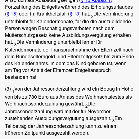
Fortzahlung des Entgelts während des Erholungsurlaubes
(
§ 15
) oder im Krankheitsfall (
§ 13
) hat.
Die Verminderung
2
unterbleibt für Kalendermonate, für die die auszubildende
Person wegen Beschäftigungsverboten nach dem
Mutterschutzgesetz keine Ausbildungsvergütung erhalten
hat.
Die Verminderung unterbleibt ferner für
3
Kalendermonate der Inanspruchnahme der Elternzeit nach
dem Bundeselterngeld- und Elternzeitgesetz bis zum Ende
des Kalenderjahres, in dem das Kind geboren ist, wenn
am Tag vor Antritt der Elternzeit Entgeltanspruch
bestanden hat.
(3)
Von der Jahressonderzahlung wird ein Betrag in Höhe
1
von bis zu 780 Euro aus Anlass des Weihnachtsfestes als
Weihnachtssonderzahlung gewährt.
Die
2
Jahressonderzahlung wird mit der für November
zustehenden Ausbildungsvergütung ausgezahlt.
Ein
3
Teilbetrag der Jahressonderzahlung kann zu einem
früheren Zeitpunkt ausgezahlt werden.