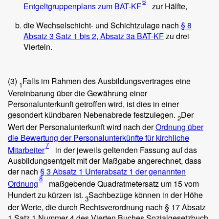
6
Entgeltgruppenplans zum BAT-KF
zur Hälfte,
die Wechselschicht- und Schichtzulage nach
§ 8
Absatz 3 Satz 1 bis 2, Absatz 3a BAT-KF
zu drei
Vierteln.
(3)
Falls im Rahmen des Ausbildungsvertrages eine
1
Vereinbarung über die Gewährung einer
Personalunterkunft getroffen wird, ist dies in einer
gesondert kündbaren Nebenabrede festzulegen.
Der
2
Wert der Personalunterkunft wird nach der
Ordnung über
die Bewertung der Personalunterkünfte für kirchliche
7
Mitarbeiter
in der jeweils geltenden Fassung auf das
Ausbildungsentgelt mit der Maßgabe angerechnet, dass
der nach
§ 3 Absatz 1 Unterabsatz 1 der genannten
8
Ordnung
maßgebende Quadratmetersatz um 15 vom
Hundert zu kürzen ist.
Sachbezüge können in der Höhe
3
der Werte, die durch Rechtsverordnung nach § 17 Absatz
1 Satz 1 Nummer 4 des Vierten Buches Sozialgesetzbuch