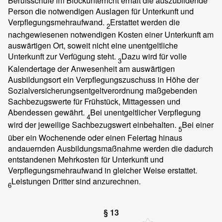
Berufsschule im Blockunterricht erhält die auszubildende
Person die notwendigen Auslagen für Unterkunft und
Verpflegungsmehraufwand.
Erstattet werden die
2
nachgewiesenen notwendigen Kosten einer Unterkunft am
auswärtigen Ort, soweit nicht eine unentgeltliche
Unterkunft zur Verfügung steht.
Dazu wird für volle
3
Kalendertage der Anwesenheit am auswärtigen
Ausbildungsort ein Verpflegungszuschuss in Höhe der
Sozialversicherungsentgeltverordnung maßgebenden
Sachbezugswerte für Frühstück, Mittagessen und
Abendessen gewährt.
Bei unentgeltlicher Verpflegung
4
wird der jeweilige Sachbezugswert einbehalten.
Bei einer
5
über ein Wochenende oder einen Feiertag hinaus
andauernden Ausbildungsmaßnahme werden die dadurch
entstandenen Mehrkosten für Unterkunft und
Verpflegungsmehraufwand in gleicher Weise erstattet.
Leistungen Dritter sind anzurechnen.
6
§ 13