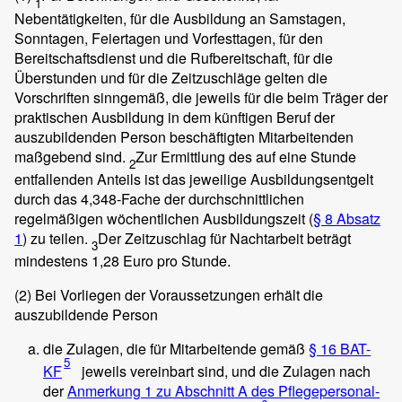
1
Nebentätigkeiten, für die Ausbildung an Samstagen,
Sonntagen, Feiertagen und Vorfesttagen, für den
Bereitschaftsdienst und die Rufbereitschaft, für die
Überstunden und für die Zeitzuschläge gelten die
Vorschriften sinngemäß, die jeweils für die beim Träger der
praktischen Ausbildung in dem künftigen Beruf der
auszubildenden Person beschäftigten Mitarbeitenden
maßgebend sind.
Zur Ermittlung des auf eine Stunde
2
entfallenden Anteils ist das jeweilige Ausbildungsentgelt
durch das 4,348-Fache der durchschnittlichen
regelmäßigen wöchentlichen Ausbildungszeit (
§ 8 Absatz
1
) zu teilen.
Der Zeitzuschlag für Nachtarbeit beträgt
3
mindestens 1,28 Euro pro Stunde.
(2)
Bei Vorliegen der Voraussetzungen erhält die
auszubildende Person
die Zulagen, die für Mitarbeitende gemäß
§ 16 BAT-
5
KF
jeweils vereinbart sind, und die Zulagen nach
der
Anmerkung 1 zu Abschnitt A des Pflegepersonal-