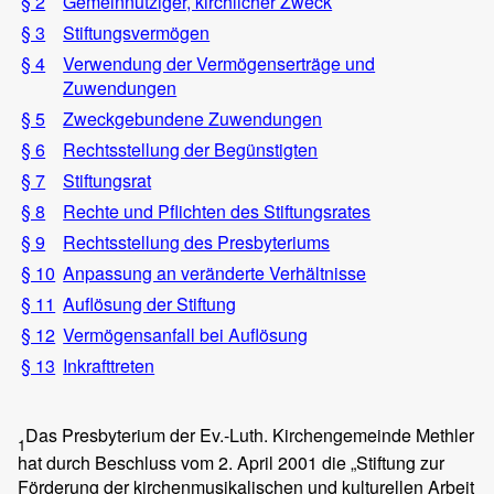
§ 2
Gemeinnütziger, kirchlicher Zweck
§ 3
Stiftungsvermögen
§ 4
Verwendung der Vermögenserträge und
Zuwendungen
§ 5
Zweckgebundene Zuwendungen
§ 6
Rechtsstellung der Begünstigten
§ 7
Stiftungsrat
§ 8
Rechte und Pflichten des Stiftungsrates
§ 9
Rechtsstellung des Presbyteriums
§ 10
Anpassung an veränderte Verhältnisse
§ 11
Auflösung der Stiftung
§ 12
Vermögensanfall bei Auflösung
§ 13
Inkrafttreten
Das Presbyterium der Ev.-Luth. Kirchengemeinde Methler
1
hat durch Beschluss vom 2. April 2001 die „Stiftung zur
Förderung der kirchenmusikalischen und kulturellen Arbeit