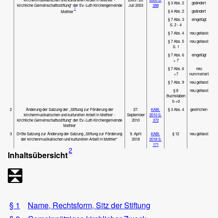
§ 3 Abs. 2
geändert
kirchliche Gemeinschaftsstiftung“ der Ev.-Luth Kirchengemeinde
Juli 2003
288
1
§ 4 Abs. 2
geändert
Methler
§ 7 Abs. 3
eingefügt
S. 2 - 4
§ 7 Abs. 4
neu gefasst
§ 7 Abs. 5
neu gefasst
S. 1
§ 7 Abs. 6
eingefügt
+ 7
§ 7 Abs. 6
neu
+7
nummeriert
§ 7 Abs. 9
neu gefasst
§ 8
neu gefasst
Buchstaben
b +d
2
Änderung der Satzung der „Stiftung zur Förderung der
27.
KABl.
§ 3 Abs. 4
gestrichen
kirchenmusikalischen und kulturellen Arbeit in Methler -
September
2010 S.
kirchliche Gemeinschaftsstiftung“ der Ev.-Luth Kirchengemeinde
2010
372
Methler
3
Dritte Satzung zur Änderung der Satzung „Stiftung zur Förderung
9. April
KABl.
§ 12
neu gefasst
der kirchenmusikalischen und kulturellen Arbeit in Methler“
2018
2018 S.
171
2
Inhaltsübersicht
§ 1
Name, Rechtsform, Sitz der Stiftung