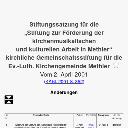
Stiftungssatzung für die
„Stiftung zur Förderung der
kirchenmusikalischen
und kulturellen Arbeit in Methler“
kirchliche Gemeinschaftsstiftung für die
Ev.-Luth. Kirchengemeinde Methler
Vom 2. April 2001
(KABl. 2001 S. 352)
Änderungen
Lfd.
Änderndes Recht
Datum
Fundstelle
Paragrafen
Art der
Nr.
Änderung
1
Änderung der Satzung der „Stiftung zur Förderung der
7. April
KABl.
§ 1 Abs. 1
geändert
kirchenmusikalischen und kulturellen Arbeit in Methler -
2003 / 28.
2003 S.