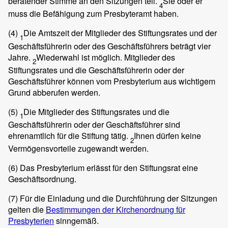
beratender Stimme an den Sitzungen teil.
Sie oder er
4
muss die Befähigung zum Presbyteramt haben.
(4)
Die Amtszeit der Mitglieder des Stiftungsrates und der
1
Geschäftsführerin oder des Geschäftsführers beträgt vier
Jahre.
Wiederwahl ist möglich. Mitglieder des
2
Stiftungsrates und die Geschäftsführerin oder der
Geschäftsführer können vom Presbyterium aus wichtigem
Grund abberufen werden.
(5)
Die Mitglieder des Stiftungsrates und die
1
Geschäftsführerin oder der Geschäftsführer sind
ehrenamtlich für die Stiftung tätig.
Ihnen dürfen keine
2
Vermögensvorteile zugewandt werden.
(6)
Das Presbyterium erlässt für den Stiftungsrat eine
Geschäftsordnung.
(7)
Für die Einladung und die Durchführung der Sitzungen
gelten die
Bestimmungen der Kirchenordnung für
Presbyterien
sinngemäß.