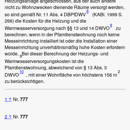
Heizungsanlage angeschlossen, aus der auch andere
nicht zu Wohnzwecken dienende Räume versorgt werden,
8
so sind gemäß Nr. 11 Abs. 4 DBPfDWV
(KABl. 1999 S.
266) die Kosten für die Heizung und die
9
Warmwasserversorgung nach §§ 13 und 14 DWVO
zu
berechnen, wenn in der Pfarrdienstwohnung noch keine
Messeinrichtung installiert ist oder die Installation einer
Messeinrichtung unverhältnismäßig hohe Kosten erfordern
würde.
Bei dieser Berechnung der Heizungs- und
9
Warmwasserversorgungskosten ist die
Pfarrdienstwohnung, abweichend von § 13 Abs. 3
10
2
DWVO
, mit einer Wohnfläche von höchstens 156 m
zu berücksichtigen.
1
↑
Nr.
777
2
↑
Nr.
777