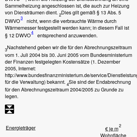
Sammelheizung angeschlossen ist, die auch zur Heizung
von Diensträumen dient.
Dies gilt gemäß § 13 Abs. 5
2
3
DWVO
nicht, wenn die verbrauchte Wärme durch
Wärmemesser festgestellt werden kann; in diesem Fall ist
4
§ 12 DWVO
entsprechend anzuwenden.
Nachstehend geben wir die für den Abrechnungszeitraum
3
vom 1. Juli 2004 bis 30. Juni 2005 vom Bundesministerium
der Finanzen festgelegten Kostensätze (1. Dezember
2005, Internet:
http://www.bundesfinanzministerium.de/service/Dienstleistu
für die Verwaltung) bekannt.
Sie sind der Endabrechnung
4
für den Abrechnungszeitraum 2004/2005 zu Grunde zu
legen.
2
Energieträger
€ je m
Wohnfläche