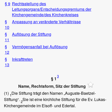
§ 9
Rechtsstellung des
Leitungsorgans/Entscheidungsgremiums der
Kirchengemeinde/des Kirchenkreises
§
Anpassung an veränderte Verhältnisse
10
§
Auflösung der Stiftung
11
§
Vermögensanfall bei Auflösung
12
§
Inkrafttreten
13
3
§ 1
Name, Rechtsform, Sitz der Stiftung
(1)
Die Stiftung trägt den Namen „Auguste-Baetzel-
1
Stiftung“.
Sie ist eine kirchliche Stiftung für die Ev. Lukas-
2
Kirchengemeinde im Elsoff- und Edertal.