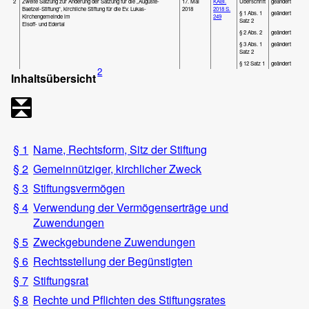
2
Zweite Satzung zur Änderung der Satzung für die „Auguste-
17. Mai
KABl.
Überschrift
geändert
Baetzel-Stiftung“, kirchliche Stiftung für die Ev. Lukas-
2018
2018 S.
§ 1 Abs. 1
geändert
Kirchengemeinde im
249
Satz 2
Elsoff- und Edertal
§ 2 Abs. 2
geändert
§ 3 Abs. 1
geändert
Satz 2
§ 12 Satz 1
geändert
2
Inhaltsübersicht
§ 1
Name, Rechtsform, Sitz der Stiftung
§ 2
Gemeinnütziger, kirchlicher Zweck
§ 3
Stiftungsvermögen
§ 4
Verwendung der Vermögenserträge und
Zuwendungen
§ 5
Zweckgebundene Zuwendungen
§ 6
Rechtsstellung der Begünstigten
§ 7
Stiftungsrat
§ 8
Rechte und Pflichten des Stiftungsrates