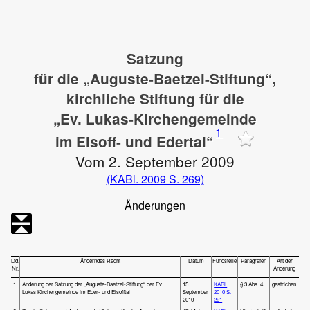
Satzung
für die „Auguste-Baetzel-Stiftung“,
kirchliche Stiftung für die
„Ev. Lukas-Kirchengemeinde
1
im Elsoff- und Edertal“
Vom 2. September 2009
(KABl. 2009 S. 269)
Änderungen
Lfd.
Änderndes Recht
Datum
Fundstelle
Paragrafen
Art der
Nr.
Änderung
1
Änderung der Satzung der „Auguste-Baetzel-Stiftung“ der Ev.
15.
KABl.
§ 3 Abs. 4
gestrichen
Lukas Kirchengemeinde im Eder- und Elsofftal
September
2010 S.
2010
291