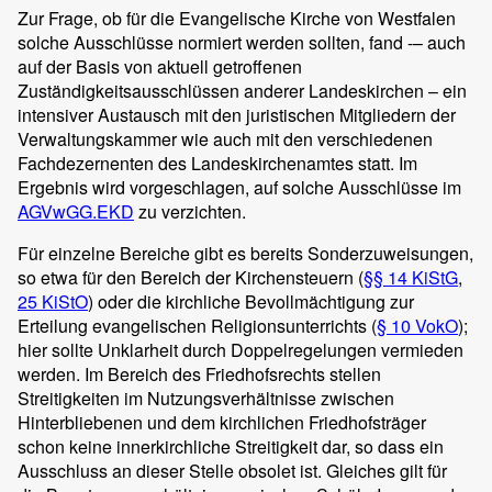
Zur Frage, ob für die Evangelische Kirche von Westfalen
solche Ausschlüsse normiert werden sollten, fand -– auch
auf der Basis von aktuell getroffenen
Zuständigkeitsausschlüssen anderer Landeskirchen – ein
intensiver Austausch mit den juristischen Mitgliedern der
Verwaltungskammer wie auch mit den verschiedenen
Fachdezernenten des Landeskirchenamtes statt. Im
Ergebnis wird vorgeschlagen, auf solche Ausschlüsse im
AGVwGG.EKD
zu verzichten.
Für einzelne Bereiche gibt es bereits Sonderzuweisungen,
so etwa für den Bereich der Kirchensteuern (
§§ 14 KiStG
,
25 KiStO
) oder die kirchliche Bevollmächtigung zur
Erteilung evangelischen Religionsunterrichts (
§ 10 VokO
);
hier sollte Unklarheit durch Doppelregelungen vermieden
werden. Im Bereich des Friedhofsrechts stellen
Streitigkeiten im Nutzungsverhältnisse zwischen
Hinterbliebenen und dem kirchlichen Friedhofsträger
schon keine innerkirchliche Streitigkeit dar, so dass ein
Ausschluss an dieser Stelle obsolet ist. Gleiches gilt für