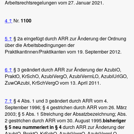
Arbeitsrechtsregelungen vom 27. Januar 2021.
4
↑
Nr.
1100
5
↑
§ 2a eingefügt durch ARR zur Änderung der Ordnung
über die Arbeitsbedingungen der
Praktikantinnen/Praktikanten vom 19. September 2012.
6
↑
§ 3 geändert durch ARR zur Änderung der AzubiO,
PraktO, KrSchO, AzubiVergO, AzubiVermLO, AzubiUrlGO,
ZuwOAzubi, KrSchVergO vom 13. April 2011.
7
↑
§ 4 Abs. 1 und 3 geändert durch ARR vom 4.
September 1996; § 4 gestrichen durch ARR vom 26. März
2003; § 5 Abs. 1 Streichung der Absatzbezeichnung; Abs.
2 gestrichen durch ARR vom 30. August 1995.
bisheriger
§ 5 neu nummeriert in § 4
durch ARR zur Änderung der
AzubiO, PraktO, KrSchO, AzubiVergO, AzubiVermLO,