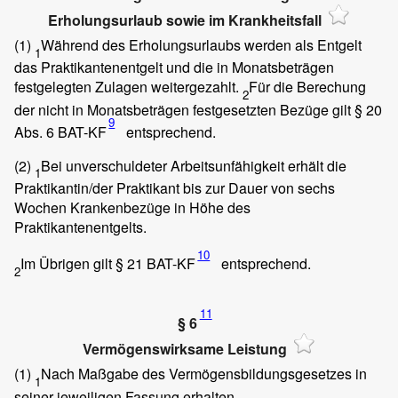
Erholungsurlaub sowie im Krankheitsfall
(1)
Während des Erholungsurlaubs werden als Entgelt
1
das Praktikantenentgelt und die in Monatsbeträgen
festgelegten Zulagen weitergezahlt.
Für die Berechung
2
der nicht in Monatsbeträgen festgesetzten Bezüge gilt § 20
9
Abs. 6 BAT-KF
entsprechend.
(2)
Bei unverschuldeter Arbeitsunfähigkeit erhält die
1
Praktikantin/der Praktikant bis zur Dauer von sechs
Wochen Krankenbezüge in Höhe des
Praktikantenentgelts.
10
Im Übrigen gilt § 21 BAT-KF
entsprechend.
2
11
§ 6
Vermögenswirksame Leistung
(1)
Nach Maßgabe des Vermögensbildungsgesetzes in
1
seiner jeweiligen Fassung erhalten