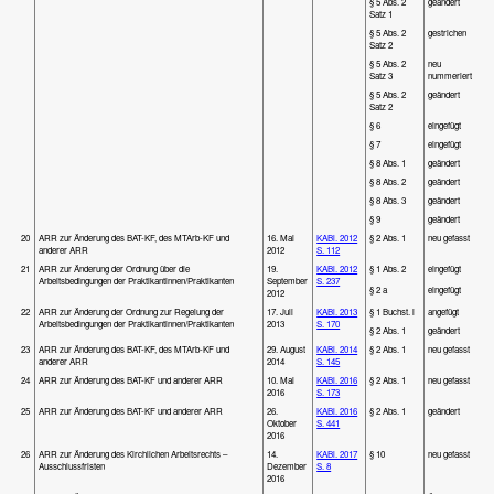
§ 5 Abs. 2
geändert
Satz 1
§ 5 Abs. 2
gestrichen
Satz 2
§ 5 Abs. 2
neu
Satz 3
nummeriert
§ 5 Abs. 2
geändert
Satz 2
§ 6
eingefügt
§ 7
eingefügt
§ 8 Abs. 1
geändert
§ 8 Abs. 2
geändert
§ 8 Abs. 3
geändert
§ 9
geändert
20
ARR zur Änderung des BAT-KF, des MTArb-KF und
16. Mai
KABl. 2012
§ 2 Abs. 1
neu gefasst
anderer ARR
2012
S. 112
21
ARR zur Änderung der Ordnung über die
19.
KABl. 2012
§ 1 Abs. 2
eingefügt
Arbeitsbedingungen der Praktikantinnen/Praktikanten
September
S. 237
§ 2 a
eingefügt
2012
22
ARR zur Änderung der Ordnung zur Regelung der
17. Juli
KABl. 2013
§ 1 Buchst. i
angefügt
Arbeitsbedingungen der Praktikantinnen/Praktikanten
2013
S. 170
§ 2 Abs. 1
geändert
23
ARR zur Änderung des BAT-KF, des MTArb-KF und
29. August
KABl. 2014
§ 2 Abs. 1
neu gefasst
anderer ARR
2014
S. 145
24
ARR zur Änderung des BAT-KF und anderer ARR
10. Mai
KABl. 2016
§ 2 Abs. 1
neu gefasst
2016
S. 173
25
ARR zur Änderung des BAT-KF und anderer ARR
26.
KABl. 2016
§ 2 Abs. 1
geändert
Oktober
S. 441
2016
26
ARR zur Änderung des Kirchlichen Arbeitsrechts –
14.
KABl. 2017
§ 10
neu gefasst
Ausschlussfristen
Dezember
S. 8
2016