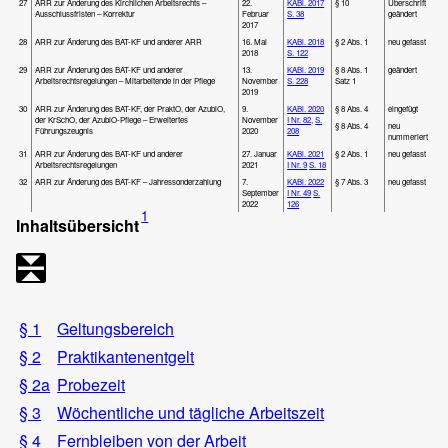
27
ARR zur Änderung des Kirchlichen Arbeitsrechts –
22.
KABl. 2017
§ 10
Überschrift
Ausschlussfristen – Korrektur
Februar
S. 38
geändert
2017
28
ARR zur Änderung des BAT-KF und anderer ARR
16. Mai
KABl. 2018
§ 2 Abs. 1
neu gefasst
2018
S. 122
29
ARR zur Änderung des BAT-KF und anderer
13.
KABl. 2019
§ 8 Abs. 1
geändert
Arbeitsrechtsregelungen – Mitarbeitende in der Pflege
November
S. 228
Satz 1
2019
30
ARR zur Änderung des BAT-KF, der PraktO, der AzubiO,
9.
KABl. 2020
§ 8 Abs. 4
eingefügt
der KrSchO, der AzubiO-Pflege – Erweitertes
November
I Nr. 82
,
S.
§ 8 Abs. 4
neu
Führungszeugnis
2020
208
nummeriert
31
ARR zur Änderung des BAT-KF und anderer
27. Januar
KABl. 2021
§ 2 Abs. 1
neu gefasst
Arbeitsrechtsregelungen
2021
I Nr. 9
S. 18
32
ARR zur Änderung des BAT-KF – Jahressonderzahlung
7.
KABl. 2022
§ 7 Abs. 3
neu gefasst
September
I Nr. 49
S.
2022
126
1
Inhaltsübersicht
§ 1
Geltungsbereich
§ 2
Praktikantenentgelt
§ 2a
Probezeit
§ 3
Wöchentliche und tägliche Arbeitszeit
§ 4
Fernbleiben von der Arbeit