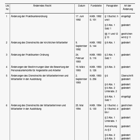
Lfd.
Änderndes Recht
Datum
Fundstelle
Paragrafen
Art der
Nr.
Änderung
1
Änderung der Praktikantenordnung
17. Juni
KABl. 1992
§ 1 Buchst. h
eingefügt
1992
S. 151
und i
§ 2 Abs. 1
geändert
Satz 1
§§ 11 und 12
gestrichen
§ 13
wird § 11
2
Änderung des Dienstrechts der kirchlichen Mitarbeiter
9.
KABl. 1992
§ 8 Abs. 1
geändert
September
S. 144
1992
3
Änderung der Praktikanten-Ordnung
24.
KABl. 1993
§ 2 Abs. 1
geändert
Februar
S. 116
Satz 1
1993
4
Änderungen der Bestimmungen über die Bewertung der
19. März
KABl. 1993
§ 8 Abs. 3
geändert
Personalunterkünfte für Angestellte und Arbeiter
1993
S. 126
5
Änderungen des Dienstrechts der Mitarbeiterinnen und
2.
KABl. 1993
§ 6
Überschrift
Mitarbeiter in der Ausbildung
September
S. 256
geändert
1993
§ 6 Abs. 1
geändert
§ 6 Abs. 2
geändert
Unterabs. 2
§ 8 Abs. 1
eingefügt
Satz 1
6
Änderung des Dienstrechts der Mitarbeiterinnen und
25. Mai
KABl. 1994
§ 1 Buchst. c
gestrichen
Mitarbeiter in der Ausbildung
1994
S. 130
§ 1 Buchst. d
geändert
bis i
§ 2 Abs. 1
geändert
Unterabs. 1
Anmerkung
geändert
zu § 2
§ 6 Abs. 2
geändert
§ 8 Abs. 3
geändert