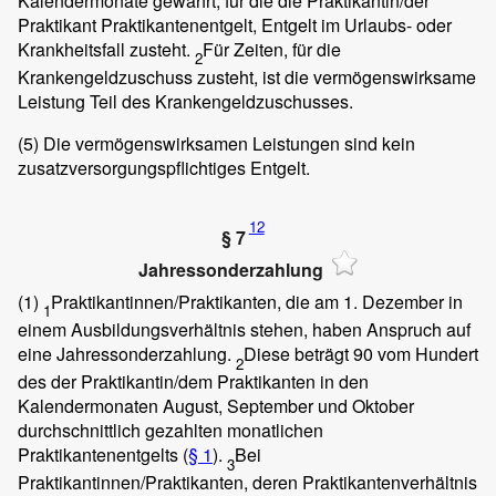
Kalendermonate gewährt, für die die Praktikantin/der
Praktikant Praktikantenentgelt, Entgelt im Urlaubs- oder
Krankheitsfall zusteht.
Für Zeiten, für die
2
Krankengeldzuschuss zusteht, ist die vermögenswirksame
Leistung Teil des Krankengeldzuschusses.
(5)
Die vermögenswirksamen Leistungen sind kein
zusatzversorgungspflichtiges Entgelt.
12
§ 7
Jahressonderzahlung
(1)
Praktikantinnen/Praktikanten, die am 1. Dezember in
1
einem Ausbildungsverhältnis stehen, haben Anspruch auf
eine Jahressonderzahlung.
Diese beträgt 90 vom Hundert
2
des der Praktikantin/dem Praktikanten in den
Kalendermonaten August, September und Oktober
durchschnittlich gezahlten monatlichen
Praktikantenentgelts (
§ 1
).
Bei
3
Praktikantinnen/Praktikanten, deren Praktikantenverhältnis