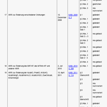
§ 2 Abs. 2
gestrichen
§ 2 Abs. 3
neu
nummeriert
17
ARR zur Änderung verschiedener Ordnungen
12.
KABl. 2009
§ 1
geändert
Dezember
S. 2
§ 2 Abs. 1
geändert
2008
§ 2 Abs. 2
geändert
§ 6 Abs. 1
geändert
Satz 1
§ 6 Abs, 1
neu gefasst
Satz 2 + 3
§ 6 Abs. 2
neu gefasst
Satz 3
§ 8 Abs. 1
neu gefasst
§ 8 Abs. 2
geändert
§ 8 Abs. 3
geändert
Satz 2 - 4
§ 8 Abs. 4
neu gefasst
18
ARR zur Änderung des BAT-KF, des MTArb-KF und
2. Juli
KABl. 2010
§ 2 Abs. 1
neu gefasst
anderer ARR
2010
S. 258
19
ARR zur Änderung der AzubiO, PraktO, KrSchO,
13. April
KABl. 2011
§ 2
geändert
AzubiVergO, AzubiVermLO, AzubiUrlGO, ZuwOAzubi,
2011
S. 114
Überschrift
KrSchVergO
§ 3
geändert
§ 5
neu
nummeriert
§ 6
neu
nummeriert
§ 5
neu gefasst
überschrift
§ 5 Abs. 1
geändert