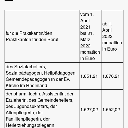
vom 1.
April
ab 1.
2021
April
für die Praktikantin/den
bis 31.
2022
Praktikanten für den Beruf
März
monatlich
2022
in Euro
monatlich
in Euro
des Sozialarbeiters,
Sozialpädagogen, Heilpädagogen,
1.851,21
1.876,21
Gemeindepädagogen in der Ev.
Kirche im Rheinland
der pharm.-techn. Assistentin, der
Erzieherin, des Gemeindehelfers,
des Jugendsekretärs, der
1.627,02
1.652,02
Altenpflegerin, der
Familienpflegerin, der
Heilerziehungspflegerin