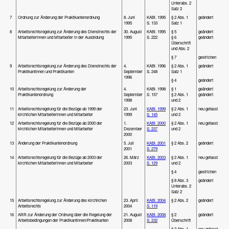
Unterabs. 2
Satz 2
7
Ordnung zur Änderung der Praktikantenordnung
8. Juni
KABl. 1995
§ 2 Abs. 1
geändert
1995
S. 133
Satz 1
8
Arbeitsrechtsregelung zur Änderung des Dienstrechts der
30. August
KABl. 1995
§ 5
geändert
Mitarbeiterinnen und Mitarbeiter in der Ausbildung
1995
S. 222
§ 6
geändert
Überschrift
und Abs. 2
§ 7
gestrichen
9
Arbeitsrechtsregelung zur Änderung des Dienstrechts der
4.
KABl. 1996
§ 2 Abs. 1
geändert
Praktikantinnen und Praktikanten
September
S. 248
Satz 1
1996
§ 4
geändert
10
Arbeitsrechtsregelung zur Änderung der
4.
KABl. 1998
§ 1
geändert
Praktikantenordnung
September
S. 157
§ 2 Abs. 1
geändert
1998
und 2
11
Arbeitsrechtsregelung für die Bezüge ab 1999 der
23. Juni
KABl. 1999
§ 2 Abs. 1
neu gefasst
kirchlichen Mitarbeiterinnen und Mitarbeiter
1999
S. 145
und 2
12
Arbeitsrechtsregelung für die Bezüge ab 2000 der
1.
KABl. 2000
§ 2 Abs. 1
neu gefasst
kirchlichen Mitarbeiterinnen und Mitarbeiter
Dezember
S. 237
und 2
2000
13
Änderung der Praktikantenordnung
5. Juli
KABl. 2001
§ 2 Abs. 2
geändert
2001
S. 279
14
Arbeitsrechtsregelung für die Bezüge ab 2003 der
26. März
KABl. 2003
§ 2 Abs. 1
neu gefasst
kirchlichen Mitarbeiterinnen und Mitarbeiter
2003
S. 129
und 2
§ 4
gestrichen
§ 8 Abs. 3
geändert
Unterabs. 2
Satz 2
15
Arbeitsrechtsregelung zur Änderung des kirchlichen
23. April
KABl. 2004
§ 2 Abs. 2
geändert
Arbeitsrechts
2004
S. 119
16
ARR zur Änderung der Ordnung über die Regelung der
21. August
KABl. 2008
§ 2
geändert
Arbeitsbedingungen der Praktikantinnen/Praktikanten
2008
S. 232
Überschrift
§ 2 Abs. 1
neu gefasst