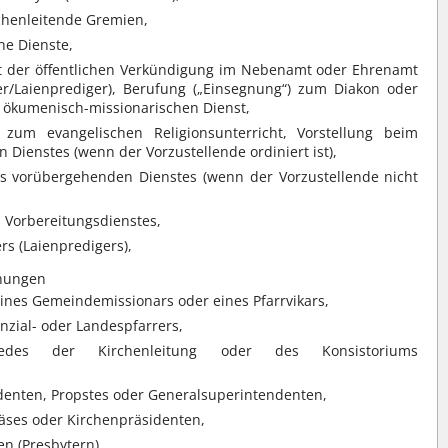
chenleitende Gremien,
he Dienste,
t der öffentlichen Verkündigung im Nebenamt oder Ehrenamt
er/Laienprediger), Berufung („Einsegnung“) zum Diakon oder
 ökumenisch-missionarischen Dienst,
) zum evangelischen Religionsunterricht, Vorstellung beim
 Dienstes (wenn der Vorzustellende ordiniert ist),
nes vorübergehenden Dienstes (wenn der Vorzustellende nicht
s Vorbereitungsdienstes,
rs (Laienpredigers),
dnungen
eines Gemeindemissionars oder eines Pfarrvikars,
inzial- oder Landespfarrers,
iedes der Kirchenleitung oder des Konsistoriums
denten, Propstes oder Generalsuperintendenten,
räses oder Kirchenpräsidenten,
en (Presbytern),