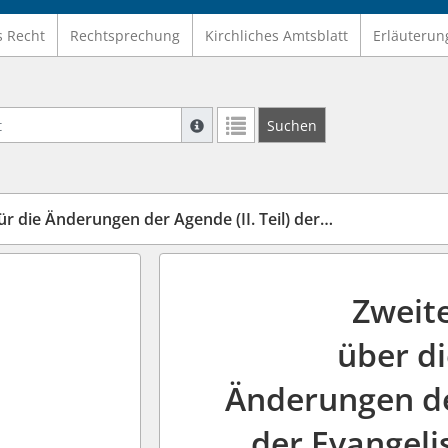
s Recht
Rechtsprechung
Kirchliches Amtsblatt
Erläuterun
Suche mit Platzhalter "*", Bsp. Pfarrer*,
Suchen
Weitere Suchoperatoren finden Sie in un
 Änderungen der Agende (II. Teil) der EKU (KG2EÄAg)
Zweit
über d
Änderungen des
der Evangeli