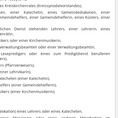
es Kreiskirchenrates (Kreissynodalvorstandes),
ten, einer Katechetin, eines Gemeindediakonen, einer
meindehelfers, einer Gemeindehelferin, eines Küsters, einer
lichen Dienst stehenden Lehrers, einer Lehrerin, eines
enrätin,
kers oder einer Kirchenmusikerin,
n Verwaltungsbeamten oder einer Verwaltungsbeamtin,
 Lesepredigers oder eines zum Predigtdienst berufenen
ers),
rs (Pfarrverwesers),
einer Lehrvikarin),
echeten (einer Katechetin),
lfers (einer Gemeindehelferin),
kers (einer Kirchenmusikerin),
Vokation) eines Lehrers oder eines Katecheten,
eines Missionars oder eines anderen Mitarbeiters im