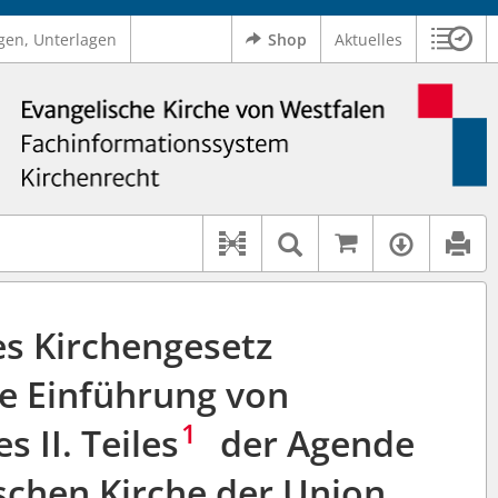
gen, Unterlagen
Shop
Aktuelles
Sitzu
Logo Ev. Kirche von Westfalen
 findet auch: "Pfarrerinitiative" oder "Pfarrerausschuss".
serer Hilfe.
Auf kirchenr
Textsuche im D
Verfüg
Dokument-Beziehungen
es Kirchengesetz
ie Einführung von
1
 II. Teiles
der Agende
schen Kirche der Union