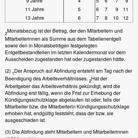
9 Jahre
4
5
6
7
9
11 Jahre
5
6
7
9
11
13 Jahre
6
7
8
10
12
Monatsbezug ist der Betrag, der den Mitarbeitern und
2
Mitarbeiterinnen als Summe aus dem Tabellenentgelt
sowie den in Monatsbeträgen festgelegten
Entgeltbestandteilen im letzten Kalendermonat vor dem
Ausscheiden zugestanden hat oder zugestanden hätte.
(2)
Der Anspruch auf Abfindung entsteht am Tag nach der
1
Beendigung des Arbeitsverhältnisses.
Hat der
2
Arbeitgeber das Arbeitsverhältnis gekündigt, wird die
Abfindung erst fällig, wenn die Frist zur Erhebung der
Kündigungsschutzklage abgelaufen ist oder, falls der
Mitarbeiter bzw. die Mitarbeiterin Kündigungsschutzklage
erhoben hat, endgültig feststeht, dass der bzw. sie
ausgeschieden ist.
(3)
Die Abfindung steht Mitarbeitern und Mitarbeiterinnen