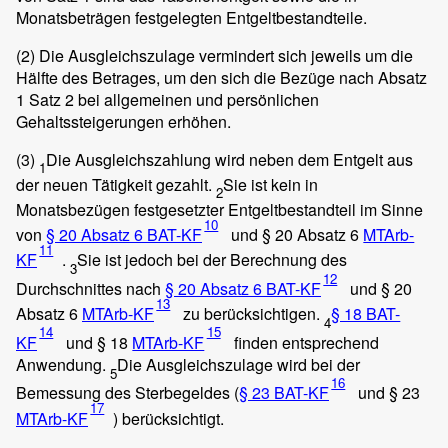
Monatsbeträgen festgelegten Entgeltbestandteile.
(2)
Die Ausgleichszulage vermindert sich jeweils um die
Hälfte des Betrages, um den sich die Bezüge nach Absatz
1 Satz 2 bei allgemeinen und persönlichen
Gehaltssteigerungen erhöhen.
(3)
Die Ausgleichszahlung wird neben dem Entgelt aus
1
der neuen Tätigkeit gezahlt.
Sie ist kein in
2
Monatsbezügen festgesetzter Entgeltbestandteil im Sinne
10
von
§ 20 Absatz 6 BAT-KF
und § 20 Absatz 6
MTArb-
11
KF
.
Sie ist jedoch bei der Berechnung des
3
12
Durchschnittes nach
§ 20 Absatz 6 BAT-KF
und § 20
13
Absatz 6
MTArb-KF
zu berücksichtigen.
§ 18 BAT-
4
14
15
KF
und § 18
MTArb-KF
finden entsprechend
Anwendung.
Die Ausgleichszulage wird bei der
5
16
Bemessung des Sterbegeldes (
§ 23 BAT-KF
und § 23
17
MTArb-KF
) berücksichtigt.