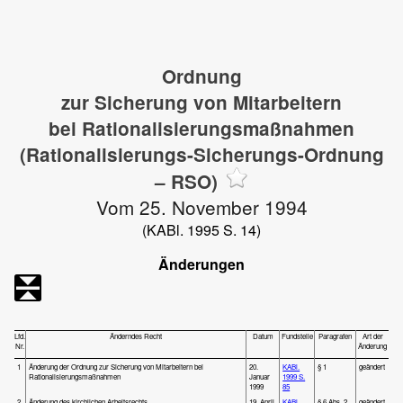
Ordnung
zur Sicherung von Mitarbeitern
bei Rationalisierungsmaßnahmen
(Rationalisierungs-Sicherungs-Ordnung
– RSO)
Vom 25. November 1994
(KABl. 1995 S. 14)
Änderungen
Lfd.
Änderndes Recht
Datum
Fundstelle
Paragrafen
Art der
Nr.
Änderung
1
Änderung der Ordnung zur Sicherung von Mitarbeitern bei
20.
KABl.
§ 1
geändert
Rationalisierungsmaßnahmen
Januar
1999 S.
1999
85
2
Änderung des kirchlichen Arbeitsrechts
19. April
KABl.
§ 6 Abs. 2
geändert