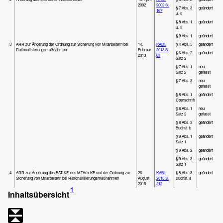
2002
2002 S.
§ 7 Abs. 3
geändert
167
u. 4
§ 8 Abs. 1
geändert
u. 4
§ 9 Abs. 1
geändert
3
ARR zur Änderung der Ordnung zur Sicherung von Mitarbeitern bei
14.
KABl.
§ 4 Abs. 5
geändert
Rationalisierungsmaßnahmen
Februar
2013 S.
§ 6 Abs. 2
geändert
2013
63
Satz 2
§ 7 Abs. 1
neu
Satz 2
gefasst
§ 7 Abs. 3
neu
gefasst
§ 8 Abs. 1
geändert
Überschrift
§ 8 Abs. 1
neu
Satz 2
gefasst
§ 8 Abs. 3
geändert
Buchst. b
§ 9 Abs. 1
geändert
Satz 1
§ 9 Abs. 2
geändert
§ 9 Abs. 3
geändert
Satz 1
4
ARR zur Änderung des BAT-KF, des MTArb-KF und der Ordnung zur
26.
KABl.
§ 8 Abs. 3
geändert
Sicherung von Mitarbeitern bei Rationalisierungsmaßnahmen
August
2015 S.
Buchst. a
2015
212
1
Inhaltsübersicht