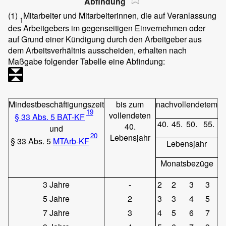
Abfindung
(1)
Mitarbeiter und Mitarbeiterinnen, die auf Veranlassung
1
des Arbeitgebers im gegenseitigen Einvernehmen oder
auf Grund einer Kündigung durch den Arbeitgeber aus
dem Arbeitsverhältnis ausscheiden, erhalten nach
Maßgabe folgender Tabelle eine Abfindung:
Mindestbeschäftigungszeit
bis zum
nachvollendetem
19
vollendeten
§ 33 Abs. 5 BAT-KF
40.
45.
50.
55.
40.
und
20
Lebensjahr
§ 33 Abs. 5
MTArb-KF
Lebensjahr
Monatsbezüge
3 Jahre
-
2
2
3
3
5 Jahre
2
3
3
4
5
7 Jahre
3
4
5
6
7