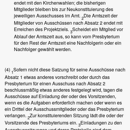
endet mit den Kirchenwahlen; die bisherigen
Mitglieder bleiben bis zur Neukonstituierung des
jeweiligen Ausschusses im Amt.
Die Amtszeit der
2
Mitglieder von Ausschüssen nach Absatz 2 endet mit
Erreichen des Projektziels.
Scheidet ein Mitglied vor
3
Ablauf der Amtszeit aus, so kann vom Presbyterium
für den Rest der Amtszeit eine Nachfolgerin oder ein
Nachfolger gewählt werden.
(4)
Sofern nicht diese Satzung für seine Ausschüsse nach
1
Absatz 1 etwas anderes vorschreibt oder durch das
Presbyterium für einen Ausschuss nach Absatz 2
beschlussmäßig etwas anderes festgelegt wird, tagen die
Ausschüsse auf Einladung der oder des Vorsitzenden,
wenn es die Aufgaben erforderlich machen oder wenn es
ein Drittel der Ausschussmitglieder oder das Presbyterium
verlangen.
Zur konstituierenden Sitzung lädt die oder der
2
Vorsitzende des Presbyteriums ein.
Einladungen zu den
3
Ausschusssitzungen und deren Protokolle sind dem