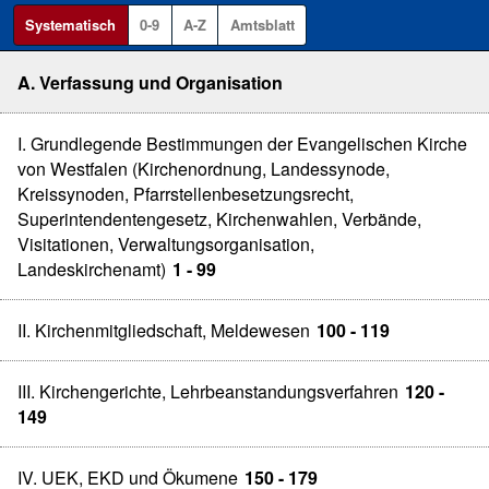
Systematisch
0-9
A-Z
Amtsblatt
A. Verfassung und Organisation
I. Grundlegende Bestimmungen der Evangelischen Kirche
von Westfalen (Kirchenordnung, Landessynode,
Kreissynoden, Pfarrstellenbesetzungsrecht,
Superintendentengesetz, Kirchenwahlen, Verbände,
Visitationen, Verwaltungsorganisation,
Landeskirchenamt)
1 - 99
II. Kirchenmitgliedschaft, Meldewesen
100 - 119
III. Kirchengerichte, Lehrbeanstandungsverfahren
120 -
149
IV. UEK, EKD und Ökumene
150 - 179