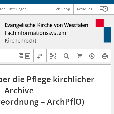
gen, Unterlagen
Shop
Aktuelles
Sitzu
Logo Ev. Kirche von Westfalen
 findet auch: "Pfarrerinitiative" oder "Pfarrerausschuss".
serer Hilfe.
Auf kirchenr
Textsuche im D
Verfüg
Dokument-Beziehungen
Erläuterungen
Rechtsstände vergleichen
r die Pflege kirchlicher
Archive
geordnung – ArchPflO)