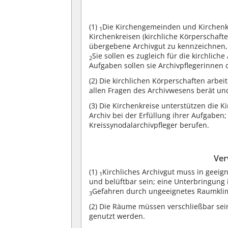
(1)
Die Kirchengemeinden und Kirchenk
1
Kirchenkreisen (kirchliche Körperschafte
übergebene Archivgut zu kennzeichnen, 
Sie sollen es zugleich für die kirchlic
2
Aufgaben sollen sie Archivpflegerinnen 
(2)
Die kirchlichen Körperschaften arbei
allen Fragen des Archivwesens berät un
(3)
Die Kirchenkreise unterstützen die 
Archiv bei der Erfüllung ihrer Aufgaben;
Kreissynodalarchivpfleger berufen.
Ver
(1)
Kirchliches Archivgut muss in gee
1
und belüftbar sein; eine Unterbringung
Gefahren durch ungeeignetes Raumkli
3
(2)
Die Räume müssen verschließbar sein 
genutzt werden.