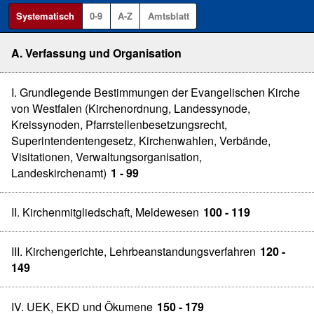
Systematisch
0-9
A-Z
Amtsblatt
A. Verfassung und Organisation
I. Grundlegende Bestimmungen der Evangelischen Kirche
von Westfalen (Kirchenordnung, Landessynode,
Kreissynoden, Pfarrstellenbesetzungsrecht,
Superintendentengesetz, Kirchenwahlen, Verbände,
Visitationen, Verwaltungsorganisation,
Landeskirchenamt)
1 - 99
II. Kirchenmitgliedschaft, Meldewesen
100 - 119
III. Kirchengerichte, Lehrbeanstandungsverfahren
120 -
149
IV. UEK, EKD und Ökumene
150 - 179