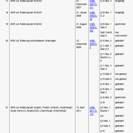
17
ARR zur Änderung der KrSchO
21.
KABl.
§ 10 Abs. 3
eingefügt
November
2007 S.
2007
411
18
ARR zur Änderung der KrSchO
31. Januar
KABl.
§ 23 Abs. 1
eingefügt
2008
2008 S.
S. 2
36
19
ARR zur Änderung der KrSchO
21. August
KABl.
§ 23 Abs. 1
gestrichen
2008
2008 S.
Satz 2
252
Satz 3 wird
neu
Satz 2
nummeriert
20
ARR zur Änderung verschiedener Ordnungen
12.
KABl.
§ 10 Abs. 2
geändert
Dezember
2009 S.
§ 11 Abs. 1
geändert
2008
2
Satz 2-3
§ 11 Abs. 2
geändert
Buchst. a +
b
§ 11 Abs. 3
geändert
Satz 3
§ 13 Satz 3
neu gefasst
§ 15 Satz 2
neu gefasst
§ 16 Abs. 1
geändert
§ 16 Abs. 1
angefügt
Satz 2
§ 16 Abs. 2
gestrichen
§ 18
geändert
21
ARR zur Änderung der AzubiO, PraktO, KrSchO, AzubiVergO,
13. April
KABl.
§ 2 Abs. 1
geändert
Azubi-VermLO, AzubiUrlGO, ZuwOAzubi, KrSchVergO
2011
2011 S.
Buchst. f
114
§ 6
geändert
§ 8 Abs. 1
geändert
§ 9 Satz 3
geändert
§ 10
geändert