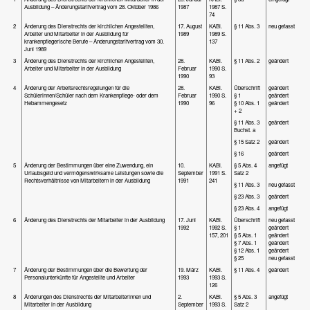
Ausbildung – Änderungstarifvertrag vom 28. Oktober 1986
1987
1987 S.
74
2
Änderung des Dienstrechts der kirchlichen Angestellten,
17. August
KABl.
§ 11 Abs. 3
neu gefasst
Arbeiter und Mitarbeiter in der Ausbildung für
1989
1989 S.
krankenpflegerische Berufe – Änderungstarifvertrag vom 30.
137
Juni 1989
3
Änderung des Dienstrechts der kirchlichen Angestellten,
28.
KABl.
§ 11 Abs. 2
geändert
Arbeiter und Mitarbeiter in der Ausbildung
Februar
1990 S.
1990
93
4
Änderung der Arbeitsrechtsregelungen für die
28.
KABl.
Überschrift
geändert
Schülerinnen/Schüler nach dem Krankenpflege- oder dem
Februar
1990 S.
§ 1
geändert
Hebammengesetz
1990
96
§ 10 Abs. 1
geändert
+ 2
§ 11 Abs. 3
geändert
Buchst. a
§ 15 Satz 2
geändert
§ 16
geändert
5
Änderung der Bestimmungen über eine Zuwendung, ein
10.
KABl.
§ 5 Abs. 4
angefügt
Urlaubsgeld und vermögenswirksame Leistungen sowie die
September
1991 S.
Satz 2
Rechtsverhältnisse von Mitarbeitern in der Ausbildung
1991
241
§ 11 Abs. 3
neu gefasst
§ 23 Abs. 3
geändert
§ 23 Abs. 4
angefügt
6
Änderung des Dienstrechts der Mitarbeiter in der Ausbildung
17. Juni
KABl.
Überschrift
neu gefasst
1992
1992 S.
§ 1
geändert
157, 201
§ 5 Abs. 1
geändert
§ 7 Abs. 1
geändert
§ 12 Abs. 1
geändert
§ 25
neu gefasst
7
Änderung der Bestimmungen über die Bewertung der
19. März
KABl.
§ 11 Abs. 4
geändert
Personalunterkünfte für Angestellte und Arbeiter
1993
1993 S.
126
8
Änderungen des Dienstrechts der Mitarbeiterinnen und
2.
KABl.
§ 5 Abs. 3
angefügt
Mitarbeiter in der Ausbildung
September
1993 S.
Satz 2