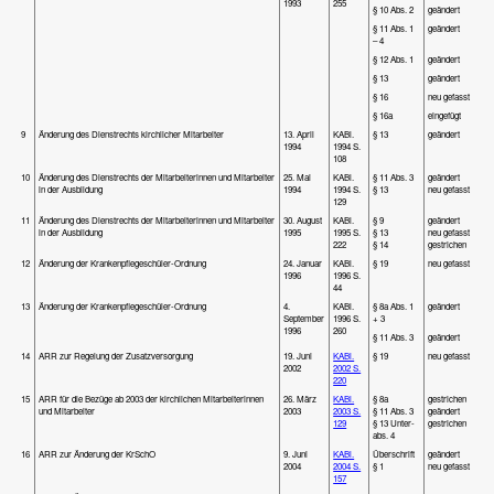
1993
255
§ 10 Abs. 2
geändert
§ 11 Abs. 1
geändert
– 4
§ 12 Abs. 1
geändert
§ 13
geändert
§ 16
neu gefasst
§ 16a
eingefügt
9
Änderung des Dienstrechts kirchlicher Mitarbeiter
13. April
KABl.
§ 13
geändert
1994
1994 S.
108
10
Änderung des Dienstrechts der Mitarbeiterinnen und Mitarbeiter
25. Mai
KABl.
§ 11 Abs. 3
geändert
in der Ausbildung
1994
1994 S.
§ 13
neu gefasst
129
11
Änderung des Dienstrechts der Mitarbeiterinnen und Mitarbeiter
30. August
KABl.
§ 9
geändert
in der Ausbildung
1995
1995 S.
§ 13
neu gefasst
222
§ 14
gestrichen
12
Änderung der Krankenpflegeschüler-Ordnung
24. Januar
KABl.
§ 19
neu gefasst
1996
1996 S.
44
13
Änderung der Krankenpflegeschüler-Ordnung
4.
KABl.
§ 8a Abs. 1
geändert
September
1996 S.
+ 3
1996
260
§ 11 Abs. 3
geändert
14
ARR zur Regelung der Zusatzversorgung
19. Juni
KABl.
§ 19
neu gefasst
2002
2002 S.
220
15
ARR für die Bezüge ab 2003 der kirchlichen Mitarbeiterinnen
26. März
KABl.
§ 8a
gestrichen
und Mitarbeiter
2003
2003 S.
§ 11 Abs. 3
geändert
129
§ 13 Unter-
gestrichen
abs. 4
16
ARR zur Änderung der KrSchO
9. Juni
KABl.
Überschrift
geändert
2004
2004 S.
§ 1
neu gefasst
157