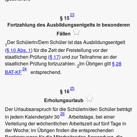
23
§ 15
Fortzahlung des Ausbildungsentgelts in besonderen
Fällen
Der Schülerin/Dem Schüler ist das Ausbildungsentgelt
1
(
§ 10 Abs. 1
) für die Zeit der Freistellung vor der
staatlichen Prüfung (
§ 17
) und zur Teilnahme an der
staatlichen Prüfung fortzuzahlen.
Im Übrigen gilt
§ 28
2
24
BAT-KF
entsprechend.
25
§ 16
Erholungsurlaub
Der Urlaubsanspruch für die Schülerin/den Schüler beträgt
26
in jedem Kalenderjahr 30
Arbeitstage, bei einer
Verteilung der wöchentlichen Arbeitszeit auf fünf Tage in
der Woche; im Übrigen finden die entsprechenden
Bestimmungen für die Mitarbeitenden Anwendung, die