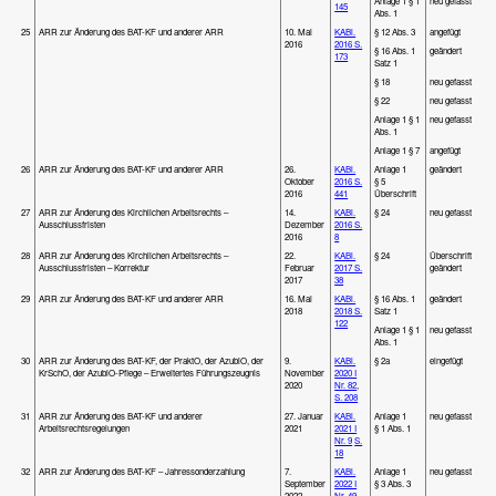
Anlage 1 § 1
neu gefasst
145
Abs. 1
25
ARR zur Änderung des BAT-KF und anderer ARR
10. Mai
KABl.
§ 12 Abs. 3
angefügt
2016
2016 S.
§ 16 Abs. 1
geändert
173
Satz 1
§ 18
neu gefasst
§ 22
neu gefasst
Anlage 1 § 1
neu gefasst
Abs. 1
Anlage 1 § 7
angefügt
26
ARR zur Änderung des BAT-KF und anderer ARR
26.
KABl.
Anlage 1
geändert
Oktober
2016 S.
§ 5
2016
441
Überschrift
27
ARR zur Änderung des Kirchlichen Arbeitsrechts –
14.
KABl.
§ 24
neu gefasst
Ausschlussfristen
Dezember
2016 S.
2016
8
28
ARR zur Änderung des Kirchlichen Arbeitsrechts –
22.
KABl.
§ 24
Überschrift
Ausschlussfristen – Korrektur
Februar
2017 S.
geändert
2017
38
29
ARR zur Änderung des BAT-KF und anderer ARR
16. Mai
KABl.
§ 16 Abs. 1
geändert
2018
2018 S.
Satz 1
122
Anlage 1 § 1
neu gefasst
Abs. 1
30
ARR zur Änderung des BAT-KF, der PraktO, der AzubiO, der
9.
KABl.
§ 2a
eingefügt
KrSchO, der AzubiO-Pflege – Erweitertes Führungszeugnis
November
2020 I
2020
Nr. 82
,
S. 208
31
ARR zur Änderung des BAT-KF und anderer
27. Januar
KABl.
Anlage 1
neu gefasst
Arbeitsrechtsregelungen
2021
2021 I
§ 1 Abs. 1
Nr. 9
S.
18
32
ARR zur Änderung des BAT-KF – Jahressonderzahlung
7.
KABl.
Anlage 1
neu gefasst
September
2022 I
§ 3 Abs. 3
2022
Nr. 49