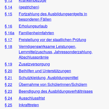
§ 13
Krankenbezüge
§ 14
(gestrichen)
§ 15
Fortzahlung des Ausbildungsentgelts in
besonderen Fällen
§ 16
Erholungsurlaub
§ 16a
Familienheimfahrten
§ 17
Freistellung vor der staatlichen Prüfung
§ 18
Vermögenswirksame Leistungen,
Lernmittelzuschuss, Jahressonderzahlung,
Abschlussprämie
§ 19
Zusatzversorgung
§ 20
Beihilfen und Unterstützungen
§ 21
Schutzkleidung, Ausbildungsmittel
§ 22
Übernahme von Schülerinnen/Schülern
§ 23
Beendigung des Ausbildungsverhältnisses
§ 24
Ausschlussfrist
§ 25
Inkrafttreten