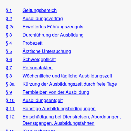
§ 1
Geltungsbereich
§ 2
Ausbildungsvertrag
§ 2a
Erweitertes Führungszeugnis
§ 3
Durchführung der Ausbildung
§ 4
Probezeit
§ 5
Ärztliche Untersuchung
§ 6
Schweigepflicht
§ 7
Personalakten
§ 8
Wöchentliche und tägliche Ausbildungszeit
§ 8a
Kürzung der Ausbildungszeit durch freie Tage
§ 9
Fernbleiben von der Ausbildung
§ 10
Ausbildungsentgelt
§ 11
Sonstige Ausbildungsbedingungen
§ 12
Entschädigung bei Dienstreisen, Abordnungen,
Dienstgängen, Ausbildungsfahrten