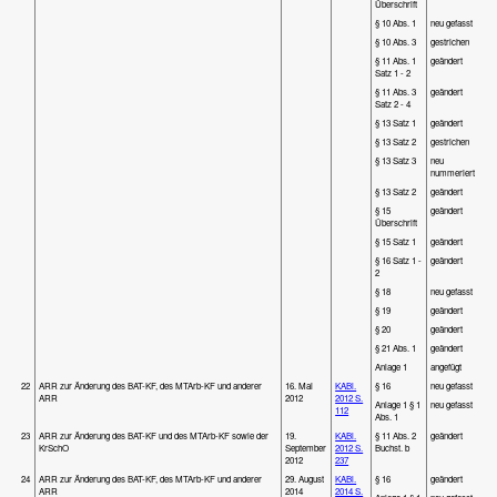
Überschrift
§ 10 Abs. 1
neu gefasst
§ 10 Abs. 3
gestrichen
§ 11 Abs. 1
geändert
Satz 1 - 2
§ 11 Abs. 3
geändert
Satz 2 - 4
§ 13 Satz 1
geändert
§ 13 Satz 2
gestrichen
§ 13 Satz 3
neu
nummeriert
§ 13 Satz 2
geändert
§ 15
geändert
Überschrift
§ 15 Satz 1
geändert
§ 16 Satz 1 -
geändert
2
§ 18
neu gefasst
§ 19
geändert
§ 20
geändert
§ 21 Abs. 1
geändert
Anlage 1
angefügt
22
ARR zur Änderung des BAT-KF, des MTArb-KF und anderer
16. Mai
KABl.
§ 16
neu gefasst
ARR
2012
2012 S.
Anlage 1 § 1
neu gefasst
112
Abs. 1
23
ARR zur Änderung des BAT-KF und des MTArb-KF sowie der
19.
KABl.
§ 11 Abs. 2
geändert
KrSchO
September
2012 S.
Buchst. b
2012
237
24
ARR zur Änderung des BAT-KF, des MTArb-KF und anderer
29. August
KABl.
§ 16
geändert
ARR
2014
2014 S.