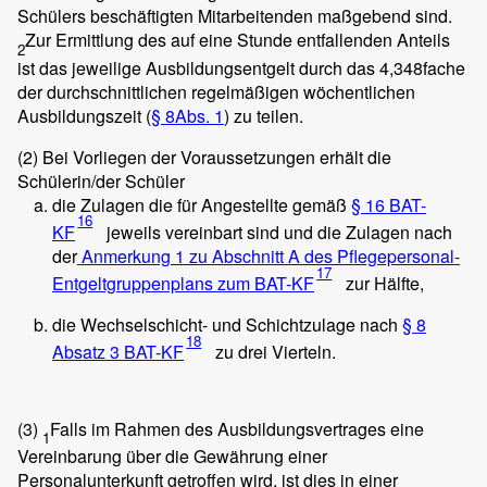
Schülers beschäftigten Mitarbeitenden maßgebend sind.
Zur Ermittlung des auf eine Stunde entfallenden Anteils
2
ist das jeweilige Ausbildungsentgelt durch das 4,348fache
der durchschnittlichen regelmäßigen wöchentlichen
Ausbildungszeit (
§ 8
Abs. 1
) zu teilen.
(2)
Bei Vorliegen der Voraussetzungen erhält die
Schülerin/der Schüler
die Zulagen die für Angestellte gemäß
§ 16 BAT-
16
KF
jeweils vereinbart sind und die Zulagen nach
der
Anmerkung 1 zu Abschnitt A des Pflegepersonal-
17
Entgeltgruppenplans zum BAT-KF
zur Hälfte,
die Wechselschicht- und Schichtzulage nach
§ 8
18
Absatz 3 BAT-KF
zu drei Vierteln.
(3)
Falls im Rahmen des Ausbildungsvertrages eine
1
Vereinbarung über die Gewährung einer
Personalunterkunft getroffen wird, ist dies in einer