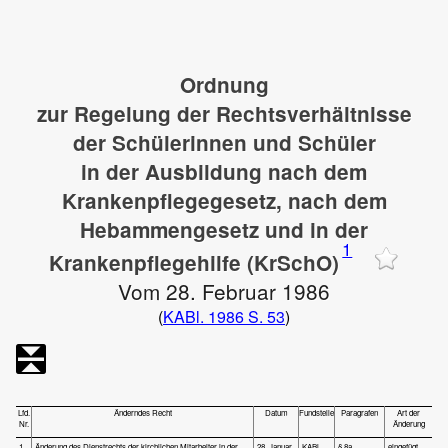
Ordnung
zur Regelung der Rechtsverhältnisse
der Schülerinnen und Schüler
in der Ausbildung nach dem
Krankenpflegegesetz, nach dem
Hebammengesetz und in der
1
Krankenpflegehilfe (KrSchO)
Vom 28. Februar 1986
(
KABl. 1986 S. 53
)
Lfd.
Änderndes Recht
Datum
Fundstelle
Paragrafen
Art der
Nr.
Änderung
1
Änderung des Dienstrechts der kirchlichen Mitarbeiter in der
28. Januar
KABl.
§ 8a
eingefügt