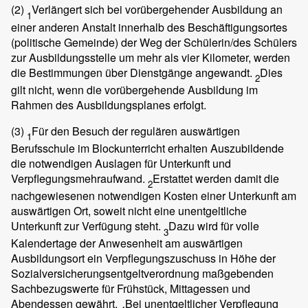
(2)
Verlängert sich bei vorübergehender Ausbildung an
1
einer anderen Anstalt innerhalb des Beschäftigungsortes
(politische Gemeinde) der Weg der Schülerin/des Schülers
zur Ausbildungsstelle um mehr als vier Kilometer, werden
die Bestimmungen über Dienstgänge angewandt.
Dies
2
gilt nicht, wenn die vorübergehende Ausbildung im
Rahmen des Ausbildungsplanes erfolgt.
(3)
Für den Besuch der regulären auswärtigen
1
Berufsschule im Blockunterricht erhalten Auszubildende
die notwendigen Auslagen für Unterkunft und
Verpflegungsmehraufwand.
Erstattet werden damit die
2
nachgewiesenen notwendigen Kosten einer Unterkunft am
auswärtigen Ort, soweit nicht eine unentgeltliche
Unterkunft zur Verfügung steht.
Dazu wird für volle
3
Kalendertage der Anwesenheit am auswärtigen
Ausbildungsort ein Verpflegungszuschuss in Höhe der
Sozialversicherungsentgeltverordnung maßgebenden
Sachbezugswerte für Frühstück, Mittagessen und
Abendessen gewährt.
Bei unentgeltlicher Verpflegung