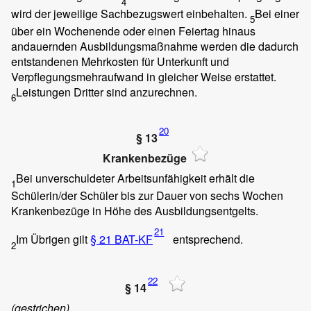
4
wird der jeweilige Sachbezugswert einbehalten.
Bei einer
5
über ein Wochenende oder einen Feiertag hinaus
andauernden Ausbildungsmaßnahme werden die dadurch
entstandenen Mehrkosten für Unterkunft und
Verpflegungsmehraufwand in gleicher Weise erstattet.
Leistungen Dritter sind anzurechnen.
6
20
§ 13
Krankenbezüge
Bei unverschuldeter Arbeitsunfähigkeit erhält die
1
Schülerin/der Schüler bis zur Dauer von sechs Wochen
Krankenbezüge in Höhe des Ausbildungsentgelts.
21
Im Übrigen gilt
§ 21 BAT-KF
entsprechend.
2
22
§ 14
(gestrichen)