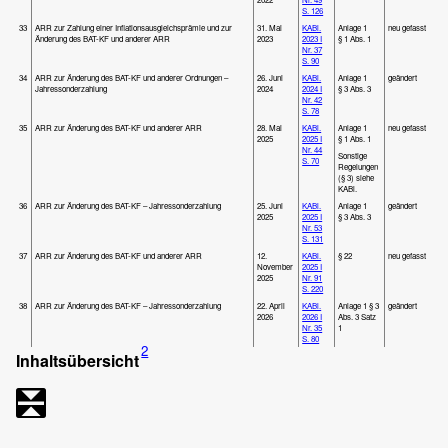
S. 126
33
ARR zur Zahlung einer Inflationsausgleichsprämie und zur
31. Mai
KABl.
Anlage 1
neu gefasst
Änderung des BAT-KF und anderer ARR
2023
2023 I
§ 1 Abs. 1
Nr. 37
S. 90
34
ARR zur Änderung des BAT-KF und anderer Ordnungen –
26. Juni
KABl.
Anlage 1
geändert
Jahressonderzahlung
2024
2024 I
§ 3 Abs. 3
Nr. 42
S. 78
35
ARR zur Änderung des BAT-KF und anderer ARR
28. Mai
KABl.
Anlage 1
neu gefasst
2025
2025 I
§ 1 Abs. 1
Nr. 44
Sonstige
S. 70
Regelungen
(§ 3) siehe
KABl.
36
ARR zur Änderung des BAT-KF – Jahressonderzahlung
25. Juni
KABl.
Anlage 1
geändert
2025
2025 I
§ 3 Abs. 3
Nr. 53
S. 131
37
ARR zur Änderung des BAT-KF und anderer ARR
12.
KABl.
§ 22
neu gefasst
November
2025 I
2025
Nr. 91
S. 220
38
ARR zur Änderung des BAT-KF – Jahressonderzahlung
22. April
KABl.
Anlage 1 § 3
geändert
2026
2026 I
Abs. 3 Satz
Nr. 35
1
S. 80
2
Inhaltsübersicht